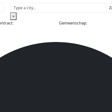
Z
×
ntract:
Gemeenschap: