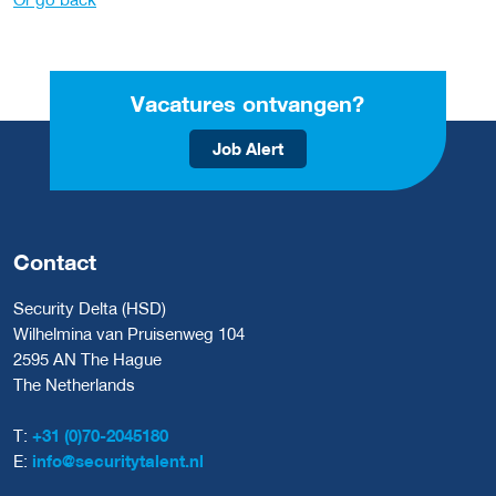
Vacatures ontvangen?
Job Alert
Contact
Security Delta (HSD)
Wilhelmina van Pruisenweg 104
2595 AN The Hague
The Netherlands
T:
+31 (0)70-2045180
E:
info@securitytalent.nl