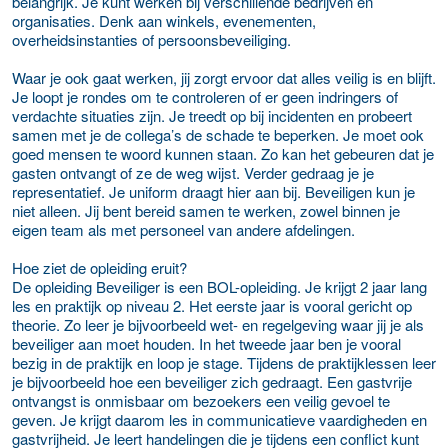
belangrijk. Je kunt werken bij verschillende bedrijven en
organisaties. Denk aan winkels, evenementen,
overheidsinstanties of persoonsbeveiliging.
Waar je ook gaat werken, jij zorgt ervoor dat alles veilig is en blijft.
Je loopt je rondes om te controleren of er geen indringers of
verdachte situaties zijn. Je treedt op bij incidenten en probeert
samen met je de collega’s de schade te beperken. Je moet ook
goed mensen te woord kunnen staan. Zo kan het gebeuren dat je
gasten ontvangt of ze de weg wijst. Verder gedraag je je
representatief. Je uniform draagt hier aan bij. Beveiligen kun je
niet alleen. Jij bent bereid samen te werken, zowel binnen je
eigen team als met personeel van andere afdelingen.
Hoe ziet de opleiding eruit?
De opleiding Beveiliger is een BOL-opleiding. Je krijgt 2 jaar lang
les en praktijk op niveau 2. Het eerste jaar is vooral gericht op
theorie. Zo leer je bijvoorbeeld wet- en regelgeving waar jij je als
beveiliger aan moet houden. In het tweede jaar ben je vooral
bezig in de praktijk en loop je stage. Tijdens de praktijklessen leer
je bijvoorbeeld hoe een beveiliger zich gedraagt. Een gastvrije
ontvangst is onmisbaar om bezoekers een veilig gevoel te
geven. Je krijgt daarom les in communicatieve vaardigheden en
gastvrijheid. Je leert handelingen die je tijdens een conflict kunt