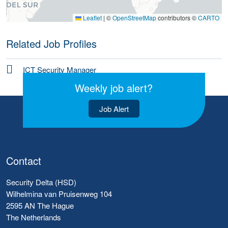
Leaflet
|
©
OpenStreetMap
contributors ©
CARTO
Related Job Profiles
ICT Security Manager
Weekly job alert?
Job Alert
Contact
Security Delta (HSD)
Wilhelmina van Pruisenweg 104
2595 AN The Hague
The Netherlands