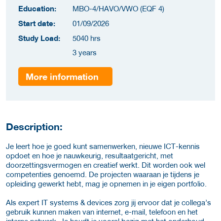
Education:
MBO-4/HAVO/VWO (EQF 4)
Start date:
01/09/2026
Study Load:
5040 hrs
3 years
More information
Description:
Je leert hoe je goed kunt samenwerken, nieuwe ICT-kennis
opdoet en hoe je nauwkeurig, resultaatgericht, met
doorzettingsvermogen en creatief werkt. Dit worden ook wel
competenties genoemd. De projecten waaraan je tijdens je
opleiding gewerkt hebt, mag je opnemen in je eigen portfolio.
Als expert IT systems & devices zorg jij ervoor dat je collega’s
gebruik kunnen maken van internet, e-mail, telefoon en het
interne netwerk. Je houdt je vooral bezig met het onderhoud,