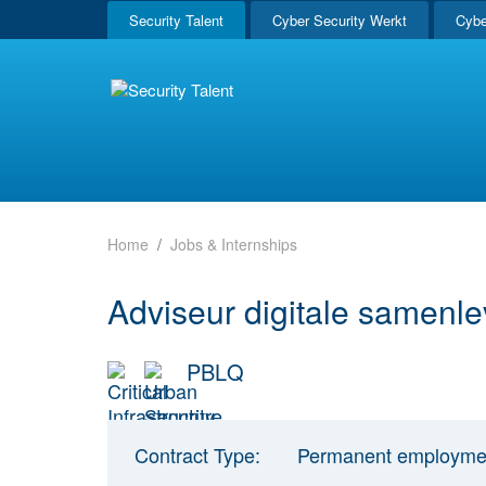
Security Talent
Cyber Security Werkt
Cybe
Home
Jobs & Internships
Adviseur digitale samenl
PBLQ
Contract Type:
Permanent employme