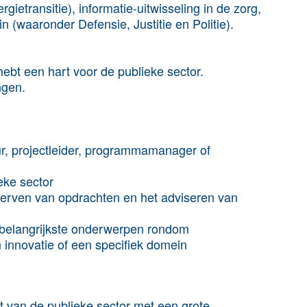
ietransitie), informatie-uitwisseling in de zorg,
n (waaronder Defensie, Justitie en Politie).
 hebt een hart voor de publieke sector.
ngen.
seur, projectleider, programmamanager of
eke sector
werven van opdrachten en het adviseren van
e belangrijkste onderwerpen rondom
 innovatie of een specifiek domein
t van de publieke sector met een grote