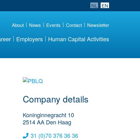
NL
EN
About
News
Events
Contact
Newsletter
reer
Employers
Human Capital Activities
More Employer
Details
Company details
Koninginnegracht 10
2514 AA
Den Haag
31 (0)70 376 36 36