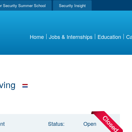
r Security Summer School
Security Insight
Home
Jobs & Internships
Education
Ca
eving
nt
Status:
Open