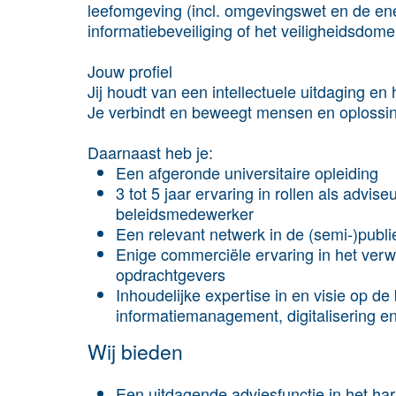
leefomgeving (incl. omgevingswet en de energ
informatiebeveiliging of het veiligheidsdomei
Jouw profiel
Jij houdt van een intellectuele uitdaging en
Je verbindt en beweegt mensen en oplossi
Daarnaast heb je:
Een afgeronde universitaire opleiding
3 tot 5 jaar ervaring in rollen als advi
beleidsmedewerker
Een relevant netwerk in de (semi-)publi
Enige commerciële ervaring in het ver
opdrachtgevers
Inhoudelijke expertise in en visie op d
informatiemanagement, digitalisering en
Wij bieden
Een uitdagende adviesfunctie in het har