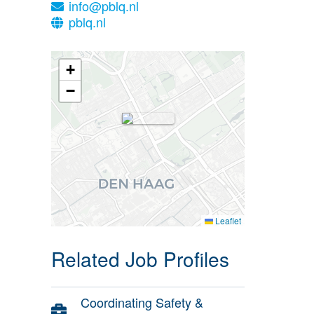
info@pblq.nl
pblq.nl
+
−
Leaflet
Related Job Profiles
Coordinating Safety &