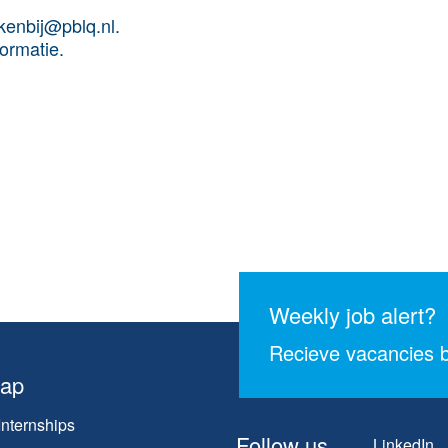
rkenbij@pblq.nl.
ormatie.
Weekly job alert?
Recieve vacancies b
map
Internships
Follow us
LinkedIn