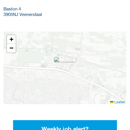
Baston 4
3905NJ
Veenendaal
+
−
Leaflet
Weekly job alert?