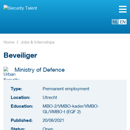
NL
EN
Home
Jobs & Internships
Beveiliger
Ministry of Defence
Type:
Permanent employment
Location:
Utrecht
Education:
MBO-2/VMBO-kader/VMBO-
GL/VMBO-t (EQF 2)
Published:
20/08/2021
Status:
Open