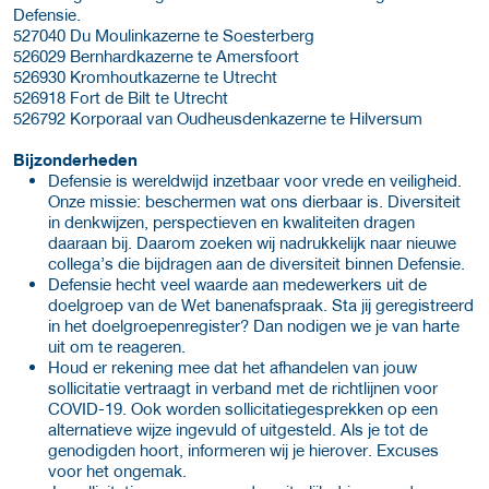
Defensie.
527040 Du Moulinkazerne te Soesterberg
526029 Bernhardkazerne te Amersfoort
526930 Kromhoutkazerne te Utrecht
526918 Fort de Bilt te Utrecht
526792 Korporaal van Oudheusdenkazerne te Hilversum
Bijzonderheden
Defensie is wereldwijd inzetbaar voor vrede en veiligheid.
Onze missie: beschermen wat ons dierbaar is. Diversiteit
in denkwijzen, perspectieven en kwaliteiten dragen
daaraan bij. Daarom zoeken wij nadrukkelijk naar nieuwe
collega’s die bijdragen aan de diversiteit binnen Defensie.
Defensie hecht veel waarde aan medewerkers uit de
doelgroep van de Wet banenafspraak. Sta jij geregistreerd
in het doelgroepenregister? Dan nodigen we je van harte
uit om te reageren.
Houd er rekening mee dat het afhandelen van jouw
sollicitatie vertraagt in verband met de richtlijnen voor
COVID-19. Ook worden sollicitatiegesprekken op een
alternatieve wijze ingevuld of uitgesteld. Als je tot de
genodigden hoort, informeren wij je hierover. Excuses
voor het ongemak.