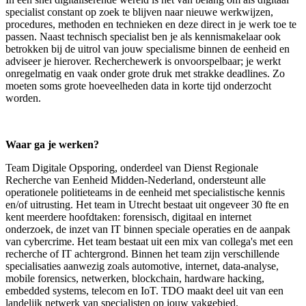
specialist constant op zoek te blijven naar nieuwe werkwijzen,
procedures, methoden en technieken en deze direct in je werk toe te
passen. Naast technisch specialist ben je als kennismakelaar ook
betrokken bij de uitrol van jouw specialisme binnen de eenheid en
adviseer je hierover. Recherchewerk is onvoorspelbaar; je werkt
onregelmatig en vaak onder grote druk met strakke deadlines. Zo
moeten soms grote hoeveelheden data in korte tijd onderzocht
worden.
Waar ga je werken?
Team Digitale Opsporing, onderdeel van Dienst Regionale
Recherche van Eenheid Midden-Nederland, ondersteunt alle
operationele politieteams in de eenheid met specialistische kennis
en/of uitrusting. Het team in Utrecht bestaat uit ongeveer 30 fte en
kent meerdere hoofdtaken: forensisch, digitaal en internet
onderzoek, de inzet van IT binnen speciale operaties en de aanpak
van cybercrime. Het team bestaat uit een mix van collega's met een
recherche of IT achtergrond. Binnen het team zijn verschillende
specialisaties aanwezig zoals automotive, internet, data-analyse,
mobile forensics, netwerken, blockchain, hardware hacking,
embedded systems, telecom en IoT. TDO maakt deel uit van een
landelijk netwerk van specialisten op jouw vakgebied.