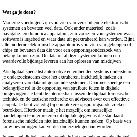
Wat ga je doen?
Moderne voertuigen zijn voorzien van verschillende elektronische
systemen en bevatten veel data. Ook ander materieel, zoals
navigatie- en domotica apparatuur, zijn voorzien van systemen waar
software is ingebed en waar data uit geëxtraheerd kan worden. Bijna
alle moderne elektronische apparatuur is voorzien van geheugen of
chips en bevatten data die voor een opsporingsonderzoek van
belang kunnen zijn. De data uit al deze systemen kunnen een
waardevolle bijdrage leveren aan het oplossen van misdrijven
Als digitaal specialist automotive en embedded systems ondersteun
je onderzoeksteams door het extraheren, inzichtelijk maken en
analyseren van data uit genoemde systemen. Daarmee speel je een
belangrijke rol in de opsporing van strafbare feiten in digitale
omgevingen. Je bent de intermediair tussen de digitaal forensische
techniek en de tactische recherche en adviseert over een effectieve
aanpak. Je bent volledig bij complexere opsporingsonderzoeken
betrokken. Hierdoor maak je het mogelijk om menselijke
handelingen te interpreteren uit digitale gegevens die standaard
forensische middelen niet inzichtelijk kunnen maken. Op basis van
jouw bevindingen kan verder onderzoek gedaan worden.
In een snel digitaliserende wereld is het van belang om als digitaal