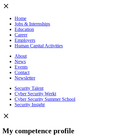
Home
Jobs & Internships
Education
Career
Employers
Human Capital Activities
About
News
Events
Contact
Newsletter
Security Talent
Cyber Security Werkt
Cyber Security Summer School
Security Insight
My competence profile