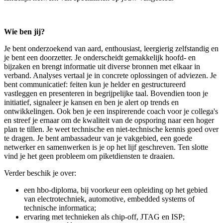
Wie ben jij?
Je bent onderzoekend van aard, enthousiast, leergierig zelfstandig en
je bent een doorzetter. Je onderscheidt gemakkelijk hoofd- en
bijzaken en brengt informatie uit diverse bronnen met elkaar in
verband. Analyses vertaal je in concrete oplossingen of adviezen. Je
bent communicatief: feiten kun je helder en gestructureerd
vastleggen en presenteren in begrijpelijke taal. Bovendien toon je
initiatief, signaleer je kansen en ben je alert op trends en
ontwikkelingen. Ook ben je een inspirerende coach voor je collega's
en streef je ernaar om de kwaliteit van de opsporing naar een hoger
plan te tillen. Je weet technische en niet-technische kennis goed over
te dragen. Je bent ambassadeur van je vakgebied, een goede
netwerker en samenwerken is je op het lijf geschreven. Ten slotte
vind je het geen probleem om piketdiensten te draaien.
Verder beschik je over:
een hbo-diploma, bij voorkeur een opleiding op het gebied
van electrotechniek, automotive, embedded systems of
technische informatica;
ervaring met technieken als chip-off, JTAG en ISP;