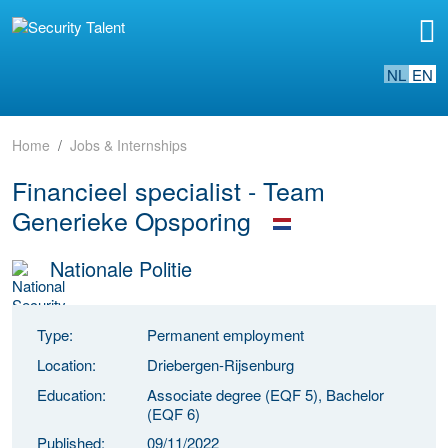
NL
EN
Home
Jobs & Internships
Financieel specialist - Team
Generieke Opsporing
Nationale Politie
Type:
Permanent employment
Location:
Driebergen-Rijsenburg
Education:
Associate degree (EQF 5), Bachelor
(EQF 6)
Published:
09/11/2022