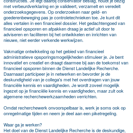
constructies. Je legt daarbij conservatoir beslag, houdt je bezig
met verbeurdverklaring en je valideert, verzamelt en veredelt
onderzoeksgegevens. Op onderzoeken naar geld- en
goederenbeweging pas je controletechnieken toe. Je kunt dit
alles vertalen in een financieel dossier. Het gedachtengoed van
financieel opsporen en afpakken draag je actief uit door te
adviseren en faciliteren bij het ontwikkelen en inrichten van
nieuwe, niet eerder verkende werkwijzen.
Vakmatige ontwikkeling op het gebied van financieel
administratieve opsporingsmogelijkheden stimuleer je. Je bent
innovatief en creatief en draagt daarmee bij aan de toekomst van
financieel opsporen binnen de Dienst Landelijke Recherche.
Daarnaast participeer je in netwerken en bevorder je de
deskundigheid van je collega's met het overdragen van jouw
financiële kennis en vaardigheden. Je wordt zoveel mogelijk
ingezet op je financiële kennis en vaardigheden, maar zult ook
algemene recherchewerkzaamheden verrichten.
Omdat recherchewerk onvoorspelbaar is, werk je soms ook op
onregelmatige tijden en neem je deel aan een piketregeling.
Waar ga je werken?
Het doel van de Dienst Landelijke Recherche is de deskundige,