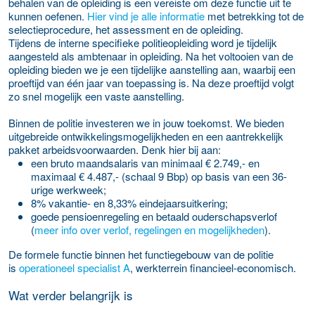
behalen van de opleiding is een vereiste om deze functie uit te
kunnen oefenen.
Hier vind je alle informatie
met betrekking tot de
selectieprocedure, het assessment en de opleiding.
Tijdens de interne specifieke politieopleiding word je tijdelijk
aangesteld als ambtenaar in opleiding. Na het voltooien van de
opleiding bieden we je een tijdelijke aanstelling aan, waarbij een
proeftijd van één jaar van toepassing is. Na deze proeftijd volgt
zo snel mogelijk een vaste aanstelling.
Binnen de politie investeren we in jouw toekomst. We bieden
uitgebreide ontwikkelingsmogelijkheden en een aantrekkelijk
pakket arbeidsvoorwaarden. Denk hier bij aan:
een bruto maandsalaris van minimaal € 2.749,- en
maximaal € 4.487,- (schaal 9 Bbp) op basis van een 36-
urige werkweek;
8% vakantie- en 8,33% eindejaarsuitkering;
goede pensioenregeling en betaald ouderschapsverlof
(
meer info over verlof, regelingen en mogelijkheden
).
De formele functie binnen het functiegebouw van de politie
is
operationeel specialist A
, werkterrein financieel-economisch.
Wat verder belangrijk is