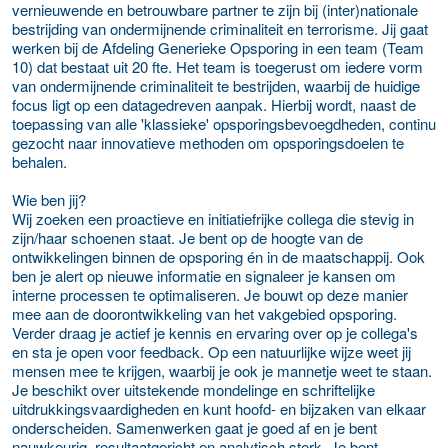
vernieuwende en betrouwbare partner te zijn bij (inter)nationale
bestrijding van ondermijnende criminaliteit en terrorisme. Jij gaat
werken bij de Afdeling Generieke Opsporing in een team (Team
10) dat bestaat uit 20 fte. Het team is toegerust om iedere vorm
van ondermijnende criminaliteit te bestrijden, waarbij de huidige
focus ligt op een datagedreven aanpak. Hierbij wordt, naast de
toepassing van alle 'klassieke' opsporingsbevoegdheden, continu
gezocht naar innovatieve methoden om opsporingsdoelen te
behalen.
Wie ben jij?
Wij zoeken een proactieve en initiatiefrijke collega die stevig in
zijn/haar schoenen staat. Je bent op de hoogte van de
ontwikkelingen binnen de opsporing én in de maatschappij. Ook
ben je alert op nieuwe informatie en signaleer je kansen om
interne processen te optimaliseren. Je bouwt op deze manier
mee aan de doorontwikkeling van het vakgebied opsporing.
Verder draag je actief je kennis en ervaring over op je collega's
en sta je open voor feedback. Op een natuurlijke wijze weet jij
mensen mee te krijgen, waarbij je ook je mannetje weet te staan.
Je beschikt over uitstekende mondelinge en schriftelijke
uitdrukkingsvaardigheden en kunt hoofd- en bijzaken van elkaar
onderscheiden. Samenwerken gaat je goed af en je bent
nauwkeurig, resultaatgericht en analytisch sterk. Je bent