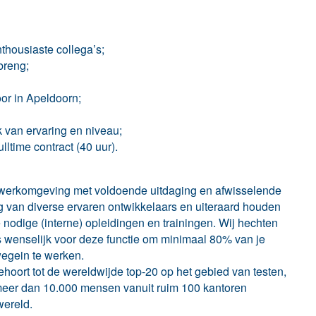
thousiaste collega’s;
breng;
or in Apeldoorn;
k van ervaring en niveau;
ltime contract (40 uur).
e werkomgeving met voldoende uitdaging en afwisselende
g van diverse ervaren ontwikkelaars en uiteraard houden
 nodige (interne) opleidingen en trainingen. Wij hechten
s wenselijk voor deze functie om minimaal 80% van je
wegein te werken.
hoort tot de wereldwijde top-20 op het gebied van testen,
n meer dan 10.000 mensen vanuit ruim 100 kantoren
wereld.