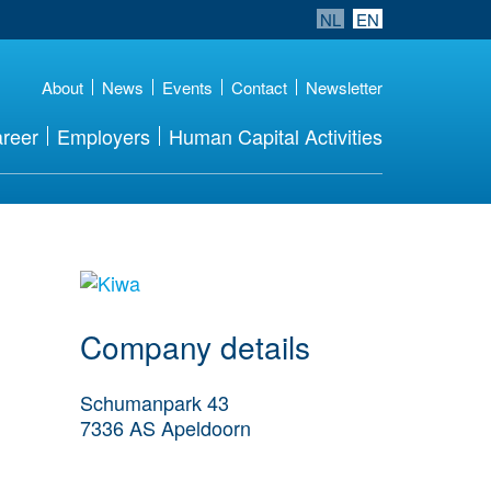
NL
EN
About
News
Events
Contact
Newsletter
reer
Employers
Human Capital Activities
More Employer
Details
Company details
Schumanpark 43
7336 AS
Apeldoorn