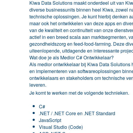
Kiwa Data Solutions maakt onderdeel uit van Kiw
diverse businessunits binnen heel Kiwa, zowel nati
technische oplossingen. Je kunt hierbij denken a
maar ook het ontwikkelen van deze apps en divers
van de kwaliteit en continuïteit van onze dienstv
actief in een breed scala aan marktsegmenten, v
gezondheidszorg en feed-food-farming. Deze dive
uiteenlopende, uitdagende en interessante projec
Wat doe je als Medior C# Ontwikkelaar?
Als medior ontwikkelaar bij Kiwa Data Solutions h
en implementeren van softwareoplossingen binn
ontwikkelaars en stakeholders om technische ver
leveren.
Je komt te werken met de volgende technieken.
C#
.NET / .NET Core en .NET Standard
JavaScript
Visual Studio (Code)