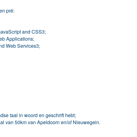
en pré:
avaScript and CSS3;
 Applications;
nd Web Services3;
se taal in woord en geschrift hebt;
raal van 50km van Apeldoorn en/of Nieuwegein.