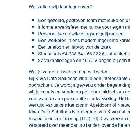
Wat zetten wij daar tegenover?
Een gezellig, gedreven team met leuke en en
Informele werksfeer met ruimte voor eigen in
Persoonlijke ontwikkelingsmogelijkheden;
Een werkplek in ons modern ingerichte kanto
Een telefoon en laptop van de zaak;
Startsalaris €4.338,64 - €6.322,61 afhankelij
27 vakantiedagen en 10 ATV dagen bij een ful
Wat je verder misschien nog wilt weten:
Bij Kiwa Data Solutions vind je een interessant
opdrachten. Je wordt ingewerkt onder begeleidin
wij je kennis en kunde op peil door middel van de
veel waarde aan persoonlijke ontwikkeling. Het i
werktijd vanuit ons kantoor in Apeldoorn óf Nieu
Kiwa Data Solutions is onderdeel van Kiwa dat be
inspectie en certificering (TIC). Bij Kiwa werke
verspreid over meer dan 40 landen over de hele 