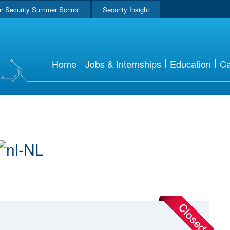
r Security Summer School
Security Insight
Home
Jobs & Internships
Education
Ca