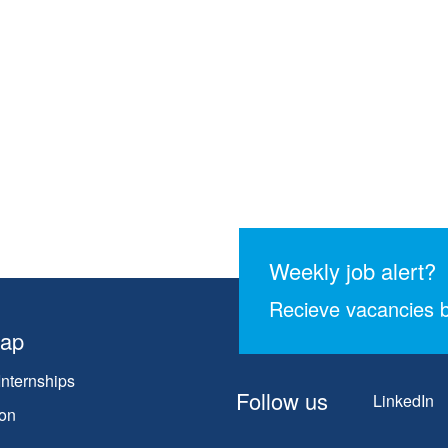
Weekly job alert?
Recieve vacancies b
map
Internships
Follow us
LinkedIn
on