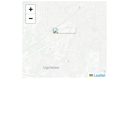
+
−
Leaflet