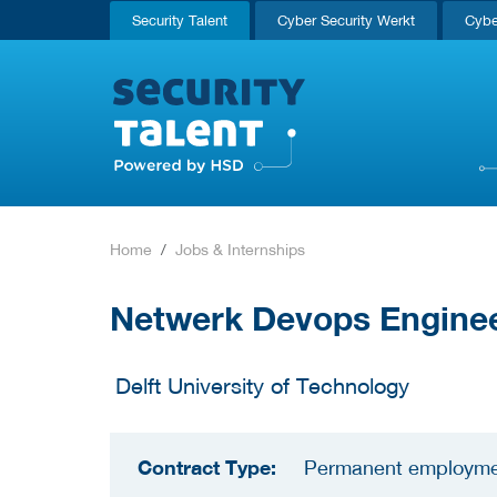
Security Talent
Cyber Security Werkt
Cybe
Home
Jobs & Internships
Netwerk Devops Enginee
Delft University of Technology
Contract Type:
Permanent employm