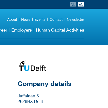
NL
EN
About
News
Events
Contact
Newsletter
reer
Employers
Human Capital Activities
More Employer
Details
Company details
Jaffalaan 5
2628BX
Delft