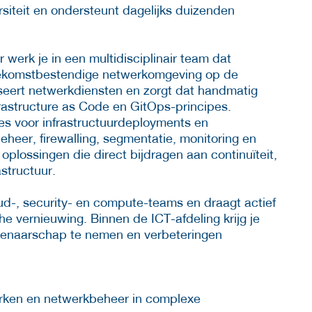
rsiteit en ondersteunt dagelijks duizenden
werk je in een multidisciplinair team dat
 toekomstbestendige netwerkomgeving op de
seert netwerkdiensten en zorgt dat handmatig
rastructure as Code en GitOps-principes.
es voor infrastructuurdeployments en
eer, firewalling, segmentatie, monitoring en
plossingen die direct bijdragen aan continuïteit,
astructuur.
ud-, security- en compute-teams en draagt actief
e vernieuwing. Binnen de ICT-afdeling krijg je
igenaarschap te nemen en verbeteringen
rken en netwerkbeheer in complexe