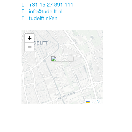
+31 15 27 891 111
info@tudelft.nl
tudelft.nl/en
+
−
Leaflet