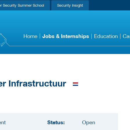
r Security Summer School
Security Insight
Jobs & Internships
Home
Education
Ca
r Infrastructuur
Status:
ent
Open