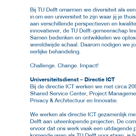
Bij TU Delft omarmen we diversiteit als ee
in om een universiteit te zijn waar jij je th
aan verschillende perspectieven en kwalite
innovatiever, de TU Delft-gemeenschap lev
Samen bedenken en ontwikkelen we oploss
wereldwijde schaal. Daarom nodigen we jou ui
eerlijke behandeling.
Challenge. Change. Impact!
Universiteitsdienst – Directie ICT
Bij de directie ICT werken we met circa 20
Shared Service Center, Project Managemen
Privacy & Architectuur en Innovatie.
We werken als directie ICT gezamenlijk met
Delft aan uiteenlopende projecten. De comp
ervoor dat ons werk vaak een uitdagende p
komende jaren als TU Delft voor staan, is h