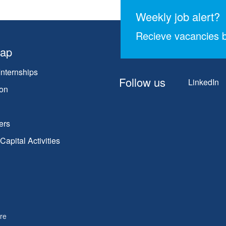
Weekly job alert?
Recieve vacancies b
map
Internships
Follow us
LinkedIn
on
ers
apital Activities
re