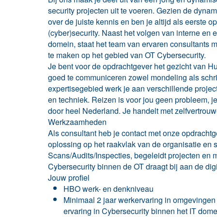
security projecten uit te voeren. Gezien de dyna
over de juiste kennis en ben je altijd als eerste 
(cyber)security. Naast het volgen van interne en
domein, staat het team van ervaren consultants m
te maken op het gebied van OT Cybersecurity.
Je bent voor de opdrachtgever het gezicht van Hu
goed te communiceren zowel mondeling als schrifte
expertisegebied werk je aan verschillende proje
en techniek. Reizen is voor jou geen probleem, je
door heel Nederland. Je handelt met zelfvertrouwe
Werkzaamheden
Als consultant heb je contact met onze opdrachtg
oplossing op het raakvlak van de organisatie en s
Scans/Audits/Inspecties, begeleidt projecten en 
Cybersecurity binnen de OT draagt bij aan de digi
Jouw profiel
HBO werk- en denkniveau
Minimaal 2 jaar werkervaring in omgevingen 
ervaring in Cybersecurity binnen het IT dome