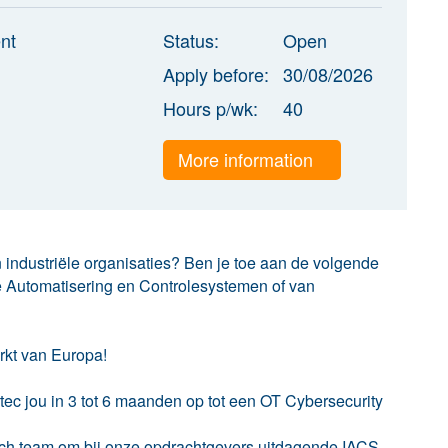
nt
Status:
Open
Apply before:
30/08/2026
Hours p/wk:
40
More information
n industriële organisaties? Ben je toe aan de volgende
ële Automatisering en Controlesystemen of van
arkt van Europa!
tec jou in 3 tot 6 maanden op tot een OT Cybersecurity
isch team om bij onze opdrachtgevers uitdagende IACS