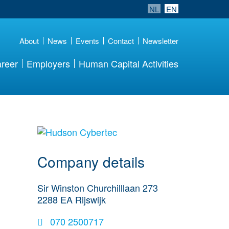
NL
EN
About
News
Events
Contact
Newsletter
reer
Employers
Human Capital Activities
More Employer
Details
Company details
Sir Winston Churchilllaan 273
2288 EA
Rijswijk
070 2500717