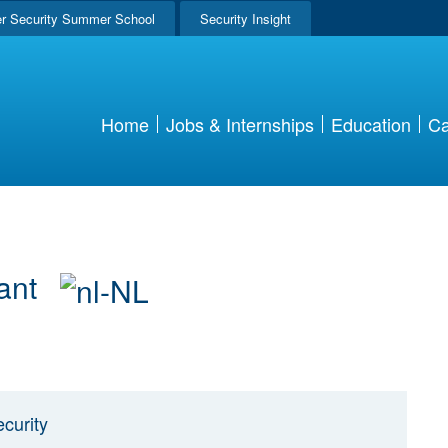
r Security Summer School
Security Insight
Home
Jobs & Internships
Education
Ca
tant
curity