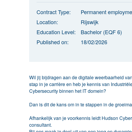
Contract Type:
Permanent employme
Location:
Rijswijk
Education Level:
Bachelor (EQF 6)
Published on:
18/02/2026
Wil jij bijdragen aan de digitale weerbaarheid va
stap in je carrière en heb je kennis van Industri
Cybersecurity binnen het IT domein?
Dan is dit de kans om in te stappen in de groeim
Afhankelijk van je voorkennis leidt Hudson Cyber
consultant.
Bij ons maak je deel uit van een jong en dynam