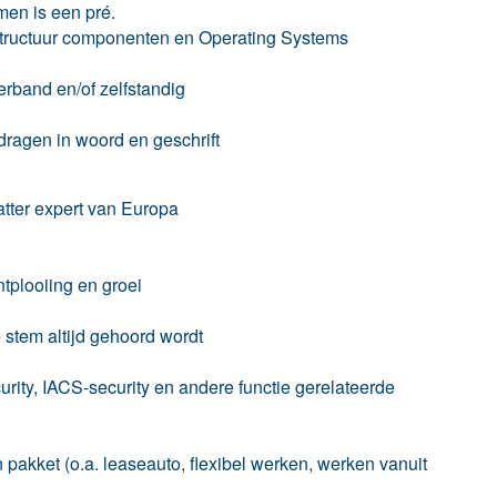
en is een pré.
rastructuur componenten en Operating Systems
rband en/of zelfstandig
 dragen in woord en geschrift
atter expert van Europa
tplooiing en groei
 stem altijd gehoord wordt
rity, IACS-security en andere functie gerelateerde
akket (o.a. leaseauto, flexibel werken, werken vanuit