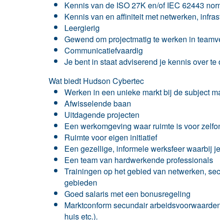
Kennis van de ISO 27K en/of IEC 62443 norm
Kennis van en affiniteit met netwerken, inf
Leergierig
Gewend om projectmatig te werken in teamve
Communicatiefvaardig
Je bent in staat adviserend je kennis over te
Wat biedt Hudson Cybertec
Werken in een unieke markt bij de subject m
Afwisselende baan
Uitdagende projecten
Een werkomgeving waar ruimte is voor zelfon
Ruimte voor eigen initiatief
Een gezellige, informele werksfeer waarbij je
Een team van hardwerkende professionals
Trainingen op het gebied van netwerken, secu
gebieden
Goed salaris met een bonusregeling
Marktconform secundair arbeidsvoorwaarden p
huis etc.).