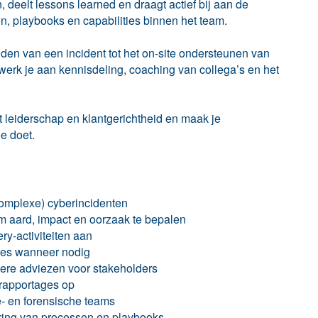
, deelt lessons learned en draagt actief bij aan de
n, playbooks en capabilities binnen het team.
iden van een incident tot het on-site ondersteunen van
 werk je aan kennisdeling, coaching van collega’s en het
 leiderschap en klantgerichtheid en maak je
e doet.
complexe) cyberincidenten
om aard, impact en oorzaak te bepalen
ry-activiteiten aan
aties wanneer nodig
dere adviezen voor stakeholders
 rapportages op
e- en forensische teams
ering van processen en playbooks