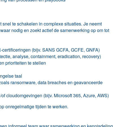
et snel te schakelen in complexe situaties. Je neemt
 waar nodig en zoekt actief de samenwerking op om tot
-certificeringen (bijv. SANS GCFA, GCFE, GNFA)
ctie, analyse, containment, eradication, recovery)
prioriteiten te stellen
ngelse taal
 zoals ransomware, data breaches en geavanceerde
of cloudomgevingen (bijv. Microsoft 365, Azure, AWS)
op onregelmatige tijden te werken.
n een informeel team waar samenwerking en kennisdeling