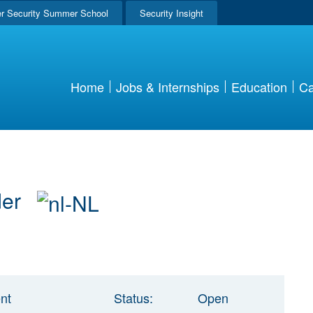
r Security Summer School
Security Insight
Home
Jobs & Internships
Education
Ca
der
nt
Status:
Open