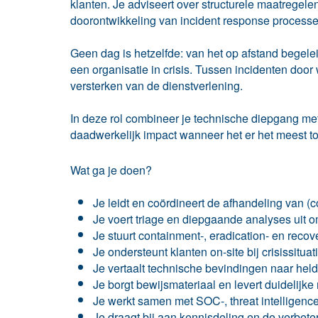
klanten. Je adviseert over structurele maatregelen
doorontwikkeling van incident response processe
Geen dag is hetzelfde: van het op afstand begele
een organisatie in crisis. Tussen incidenten door
versterken van de dienstverlening.
In deze rol combineer je technische diepgang met
daadwerkelijk impact wanneer het er het meest to
Wat ga je doen?
Je leidt en coördineert de afhandeling van (
Je voert triage en diepgaande analyses uit 
Je stuurt containment-, eradication- en recove
Je ondersteunt klanten on-site bij crisissitu
Je vertaalt technische bevindingen naar hel
Je borgt bewijsmateriaal en levert duidelijke
Je werkt samen met SOC-, threat intelligenc
Je draagt bij aan kennisdeling en de verbet