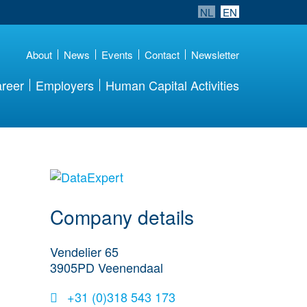
NL
EN
About
News
Events
Contact
Newsletter
reer
Employers
Human Capital Activities
More Employer
Details
Company details
Vendelier 65
3905PD
Veenendaal
+31 (0)318 543 173