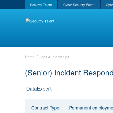
Security Talent
Cyber Security Werkt
Cybe
Home
Jobs & Internships
(Senior) Incident Respon
DataExpert
Contract Type:
Permanent employme