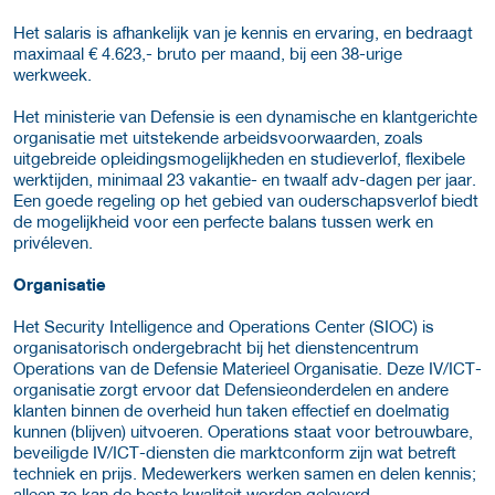
Het salaris is afhankelijk van je kennis en ervaring, en bedraagt
maximaal € 4.623,- bruto per maand, bij een 38-urige
werkweek.
Het ministerie van Defensie is een dynamische en klantgerichte
organisatie met uitstekende arbeidsvoorwaarden, zoals
uitgebreide opleidingsmogelijkheden en studieverlof, flexibele
werktijden, minimaal 23 vakantie- en twaalf adv-dagen per jaar.
Een goede regeling op het gebied van ouderschapsverlof biedt
de mogelijkheid voor een perfecte balans tussen werk en
privéleven.
Organisatie
Het Security Intelligence and Operations Center (SIOC) is
organisatorisch ondergebracht bij het dienstencentrum
Operations van de Defensie Materieel Organisatie. Deze IV/ICT-
organisatie zorgt ervoor dat Defensieonderdelen en andere
klanten binnen de overheid hun taken effectief en doelmatig
kunnen (blijven) uitvoeren. Operations staat voor betrouwbare,
beveiligde IV/ICT-diensten die marktconform zijn wat betreft
techniek en prijs. Medewerkers werken samen en delen kennis;
alleen zo kan de beste kwaliteit worden geleverd.