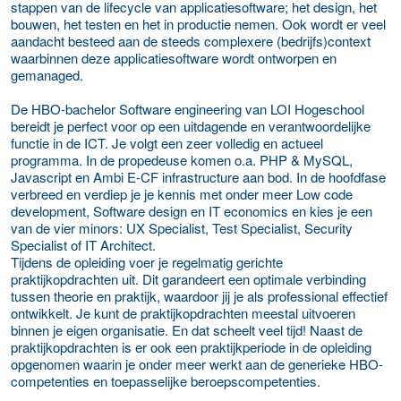
stappen van de lifecycle van applicatiesoftware; het design, het
bouwen, het testen en het in productie nemen. Ook wordt er veel
aandacht besteed aan de steeds complexere (bedrijfs)context
waarbinnen deze applicatiesoftware wordt ontworpen en
gemanaged.
De HBO-bachelor Software engineering van LOI Hogeschool
bereidt je perfect voor op een uitdagende en verantwoordelijke
functie in de ICT. Je volgt een zeer volledig en actueel
programma. In de propedeuse komen o.a. PHP & MySQL,
Javascript en Ambi E-CF infrastructure aan bod. In de hoofdfase
verbreed en verdiep je je kennis met onder meer Low code
development, Software design en IT economics en kies je een
van de vier minors: UX Specialist, Test Specialist, Security
Specialist of IT Architect.
Tijdens de opleiding voer je regelmatig gerichte
praktijkopdrachten uit. Dit garandeert een optimale verbinding
tussen theorie en praktijk, waardoor jij je als professional effectief
ontwikkelt. Je kunt de praktijkopdrachten meestal uitvoeren
binnen je eigen organisatie. En dat scheelt veel tijd! Naast de
praktijkopdrachten is er ook een praktijkperiode in de opleiding
opgenomen waarin je onder meer werkt aan de generieke HBO-
competenties en toepasselijke beroepscompetenties.