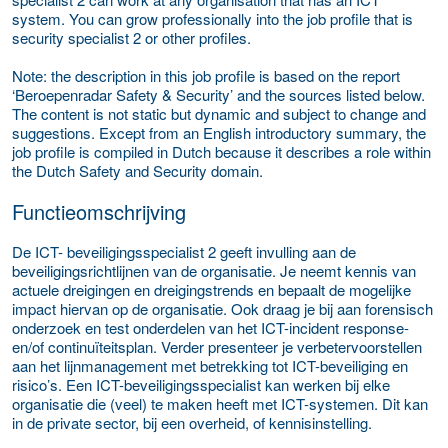
system. You can grow professionally into the job profile that is
security specialist 2 or other profiles.
Note:
the description in this job profile is based on the report
‘Beroepenradar Safety & Security’ and the sources listed below.
The content is not static but dynamic and subject to change and
suggestions. Except from an English introductory summary, the
job profile is compiled in Dutch because it describes a role within
the Dutch Safety and Security domain.
Functieomschrijving
De ICT- beveiligingsspecialist 2 geeft invulling aan de
beveiligingsrichtlijnen van de organisatie. Je neemt kennis van
actuele dreigingen en dreigingstrends en bepaalt de mogelijke
impact hiervan op de organisatie. Ook draag je bij aan forensisch
onderzoek en test onderdelen van het ICT-incident response-
en/of continuïteitsplan. Verder presenteer je verbetervoorstellen
aan het lijnmanagement met betrekking tot ICT-beveiliging en
risico’s. Een ICT-beveiligingsspecialist kan werken bij elke
organisatie die (veel) te maken heeft met ICT-systemen. Dit kan
in de private sector, bij een overheid, of kennisinstelling.