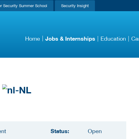
r Security Summer School
Security Insight
Jobs & Internships
Home
Education
Ca
Status:
ent
Open