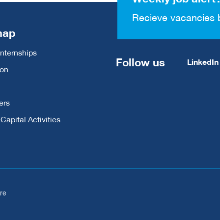
Recieve vacancies 
map
Internships
Follow us
LinkedIn
ion
ers
apital Activities
re