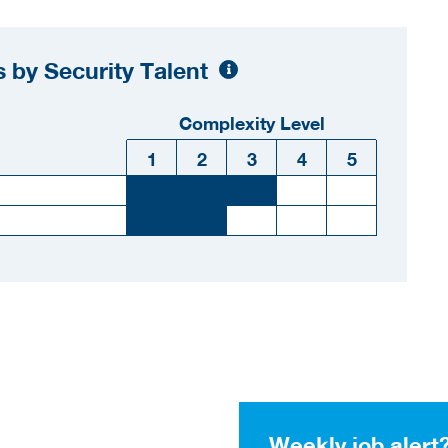
 by Security Talent
Complexity Level
1
2
3
4
5
Weekly job alert