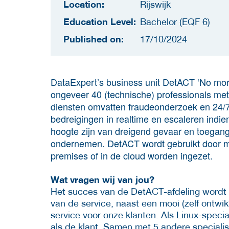
Location:
Rijswijk
Education Level:
Bachelor (EQF 6)
Published on:
17/10/2024
DataExpert’s business unit DetACT ‘No more
ongeveer 40 (technische) professionals met
diensten omvatten fraudeonderzoek en 24/7
bedreigingen in realtime en escaleren indie
hoogte zijn van dreigend gevaar en toegan
ondernemen. DetACT wordt gebruikt door mee
premises of in de cloud worden ingezet.
Wat vragen wij van jou?
Het succes van de DetACT-afdeling wordt
van de service, naast een mooi (zelf ontwik
service voor onze klanten. Als Linux-speci
als de klant. Samen met 5 andere speciali