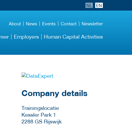
NL
EN
About
News
Events
Contact
Newsletter
reer
Employers
Human Capital Activities
More Employer
Details
Company details
Trainingslocatie
Kessler Park 1
2288 GS
Rijswijk