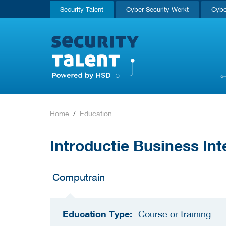
Security Talent
Cyber Security Werkt
Cybe
Home
Education
Introductie Business Int
Computrain
Education Type:
Course or training