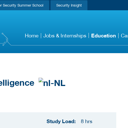
r Security Summer School
Security Insight
Education
Home
Jobs & Internships
Ca
elligence
Study Load:
8 hrs