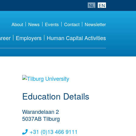
NL
EN
About
News
Events
Contact
Newsletter
reer
Employers
Human Capital Activities
about this provider
Education Details
Warandelaan 2
5037AB
Tilburg
+31 (0)13 466 9111