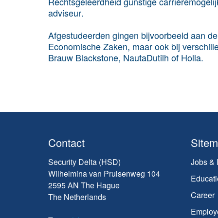
Rechtsgeleerdheid gunstige carrièremogelij
adviseur
.
Afgestudeerden gingen bijvoorbeeld aan de 
Economische Zaken
, maar ook bij verschi
Brauw Blackstone, NautaDutilh
of
Holla
.
Contact
Site
Security Delta (HSD)
Jobs & 
Wilhelmina van Pruisenweg 104
Educati
2595 AN The Hague
Career
The Netherlands
Employ