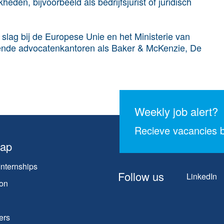
kheden, bijvoorbeeld als
bedrijfsjurist
of
juridisch
slag bij
de Europese Unie
en
het Ministerie van
llende advocatenkantoren als
Baker & McKenzie, De
Weekly job alert?
Recieve vacancies b
map
Internships
Follow us
LinkedIn
on
ers