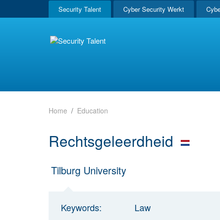
Security Talent
Cyber Security Werkt
Cybe
Home
Education
Rechts​geleerdheid
Tilburg University
Keywords:
Law