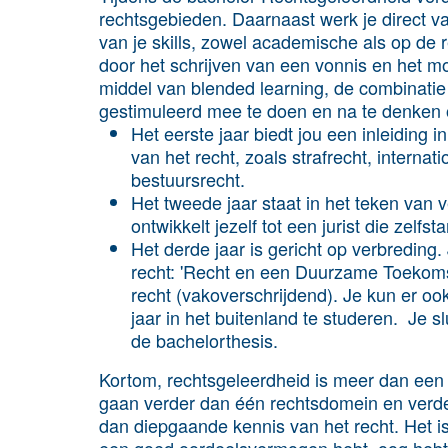
rechtsgebieden. Daarnaast werk je direct va
van je
skills
, zowel academische als op de r
door het schrijven van een vonnis en het m
middel van blended learning, de combinatie 
gestimuleerd mee te doen en na te denken ov
Het
eerste jaar
biedt jou een
inleiding in
van het recht, zoals strafrecht, internat
bestuursrecht.
Het
tweede jaar
staat in het teken van
v
ontwikkelt jezelf tot een jurist die zelfs
Het
derde jaar
is gericht op
verbreding
.
recht: 'Recht en een Duurzame Toekomst, 
recht (vakoverschrijdend). Je kun er oo
jaar in het buitenland te studeren. Je slu
de bachelorthesis.
Kortom, rechtsgeleerdheid is meer dan een
gaan verder dan één rechtsdomein en verde
dan diepgaande kennis van het recht. Het is