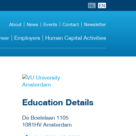
NL
EN
About
News
Events
Contact
Newsletter
reer
Employers
Human Capital Activities
about this provider
Education Details
De Boelelaan 1105
1081HV
Amsterdam