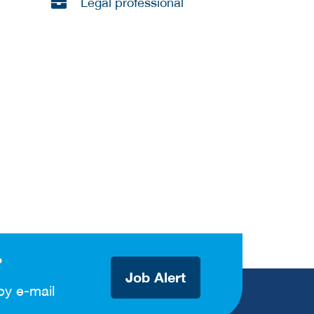
Legal professional
?
Job Alert
by e-mail