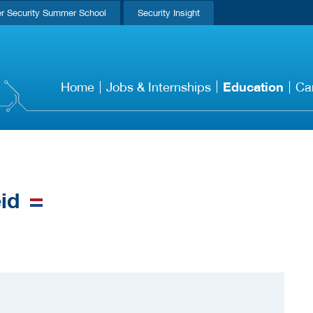
r Security Summer School
Security Insight
Education
Home
Jobs & Internships
Ca
id