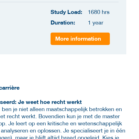
Study Load:
1680 hrs
Duration:
1 year
More information
carrière
seerd: Je weet hoe recht werkt
ben je niet alleen maatschappelijk betrokken en
het recht werkt. Bovendien kun je met de master
p. Je leert op een kritische en wetenschappelijk
nalyseren en oplossen. Je specialiseert je in één
en), maar je blijft altijd breed opgeleid. Kies je