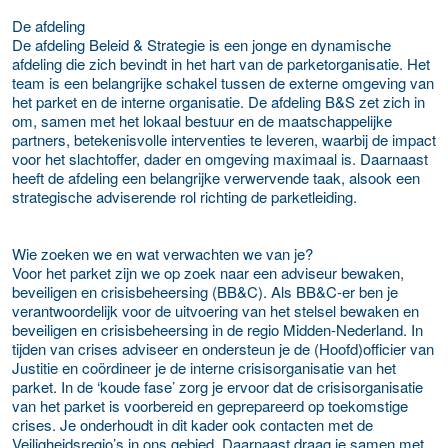
De afdeling
De afdeling Beleid & Strategie is een jonge en dynamische
afdeling die zich bevindt in het hart van de parketorganisatie. Het
team is een belangrijke schakel tussen de externe omgeving van
het parket en de interne organisatie. De afdeling B&S zet zich in
om, samen met het lokaal bestuur en de maatschappelijke
partners, betekenisvolle interventies te leveren, waarbij de impact
voor het slachtoffer, dader en omgeving maximaal is. Daarnaast
heeft de afdeling een belangrijke verwervende taak, alsook een
strategische adviserende rol richting de parketleiding.
Wie zoeken we en wat verwachten we van je?
Voor het parket zijn we op zoek naar een adviseur bewaken,
beveiligen en crisisbeheersing (BB&C). Als BB&C-er ben je
verantwoordelijk voor de uitvoering van het stelsel bewaken en
beveiligen en crisisbeheersing in de regio Midden-Nederland. In
tijden van crises adviseer en ondersteun je de (Hoofd)officier van
Justitie en coördineer je de interne crisisorganisatie van het
parket. In de ‘koude fase’ zorg je ervoor dat de crisisorganisatie
van het parket is voorbereid en geprepareerd op toekomstige
crises. Je onderhoudt in dit kader ook contacten met de
Veiligheidsregio’s in ons gebied. Daarnaast draag je samen met