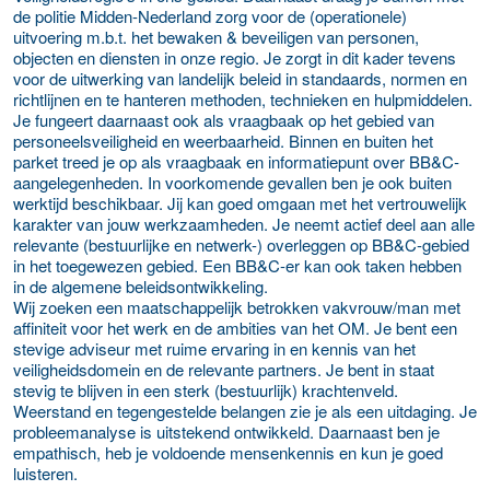
de politie Midden-Nederland zorg voor de (operationele)
uitvoering m.b.t. het bewaken & beveiligen van personen,
objecten en diensten in onze regio. Je zorgt in dit kader tevens
voor de uitwerking van landelijk beleid in standaards, normen en
richtlijnen en te hanteren methoden, technieken en hulpmiddelen.
Je fungeert daarnaast ook als vraagbaak op het gebied van
personeelsveiligheid en weerbaarheid. Binnen en buiten het
parket treed je op als vraagbaak en informatiepunt over BB&C-
aangelegenheden. In voorkomende gevallen ben je ook buiten
werktijd beschikbaar. Jij kan goed omgaan met het vertrouwelijk
karakter van jouw werkzaamheden. Je neemt actief deel aan alle
relevante (bestuurlijke en netwerk-) overleggen op BB&C-gebied
in het toegewezen gebied. Een BB&C-er kan ook taken hebben
in de algemene beleidsontwikkeling.
Wij zoeken een maatschappelijk betrokken vakvrouw/man met
affiniteit voor het werk en de ambities van het OM. Je bent een
stevige adviseur met ruime ervaring in en kennis van het
veiligheidsdomein en de relevante partners. Je bent in staat
stevig te blijven in een sterk (bestuurlijk) krachtenveld.
Weerstand en tegengestelde belangen zie je als een uitdaging. Je
probleemanalyse is uitstekend ontwikkeld. Daarnaast ben je
empathisch, heb je voldoende mensenkennis en kun je goed
luisteren.