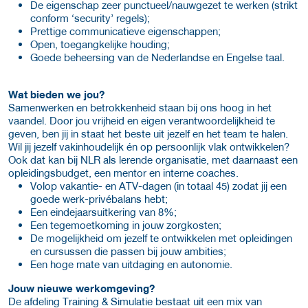
De eigenschap zeer punctueel/nauwgezet te werken (strikt
conform ‘security’ regels);
Prettige communicatieve eigenschappen;
Open, toegangkelijke houding;
Goede beheersing van de Nederlandse en Engelse taal.
Wat bieden we jou?
Samenwerken en betrokkenheid staan bij ons hoog in het
vaandel. Door jou vrijheid en eigen verantwoordelijkheid te
geven, ben jij in staat het beste uit jezelf en het team te halen.
Wil jij jezelf vakinhoudelijk én op persoonlijk vlak ontwikkelen?
Ook dat kan bij NLR als lerende organisatie, met daarnaast een
opleidingsbudget, een mentor en interne coaches.
Volop vakantie- en ATV-dagen (in totaal 45) zodat jij een
goede werk-privébalans hebt;
Een eindejaarsuitkering van 8%;
Een tegemoetkoming in jouw zorgkosten;
De mogelijkheid om jezelf te ontwikkelen met opleidingen
en cursussen die passen bij jouw ambities;
Een hoge mate van uitdaging en autonomie.
Jouw nieuwe werkomgeving?
De afdeling Training & Simulatie bestaat uit een mix van