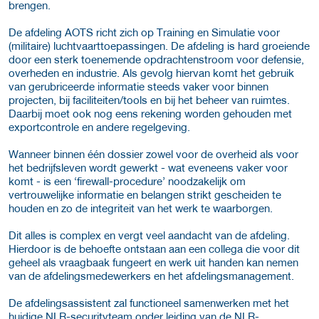
brengen.
De afdeling AOTS richt zich op Training en Simulatie voor
(militaire) luchtvaarttoepassingen. De afdeling is hard groeiende
door een sterk toenemende opdrachtenstroom voor defensie,
overheden en industrie. Als gevolg hiervan komt het gebruik
van gerubriceerde informatie steeds vaker voor binnen
projecten, bij faciliteiten/tools en bij het beheer van ruimtes.
Daarbij moet ook nog eens rekening worden gehouden met
exportcontrole en andere regelgeving.
Wanneer binnen één dossier zowel voor de overheid als voor
het bedrijfsleven wordt gewerkt - wat eveneens vaker voor
komt - is een ‘firewall-procedure’ noodzakelijk om
vertrouwelijke informatie en belangen strikt gescheiden te
houden en zo de integriteit van het werk te waarborgen.
Dit alles is complex en vergt veel aandacht van de afdeling.
Hierdoor is de behoefte ontstaan aan een collega die voor dit
geheel als vraagbaak fungeert en werk uit handen kan nemen
van de afdelingsmedewerkers en het afdelingsmanagement.
De afdelingsassistent zal functioneel samenwerken met het
huidige NLR-securityteam onder leiding van de NLR-