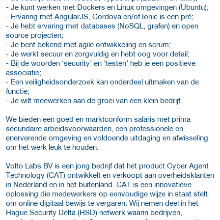
- Je kunt werken met Dockers en Linux omgevingen (Ubuntu);
- Ervaring met AngularJS, Cordova en/of Ionic is een pré;
- Je hebt ervaring met databases (NoSQL, grafen) en open
source projecten;
- Je bent bekend met agile ontwikkeling en scrum;
- Je werkt secuur en zorgvuldig en hebt oog voor detail;
- Bij de woorden ‘security’ en ‘testen’ heb je een positieve
associatie;
- Een veiligheidsonderzoek kan onderdeel uitmaken van de
functie;
- Je wilt meewerken aan de groei van een klein bedrijf.
We bieden een goed en marktconform salaris met prima
secundaire arbeidsvoorwaarden, een professionele en
enerverende omgeving en voldoende uitdaging en afwisseling
om het werk leuk te houden.
Volto Labs BV is een jong bedrijf dat het product Cyber Agent
Technology (CAT) ontwikkelt en verkoopt aan overheidsklanten
in Nederland en in het buitenland. CAT is een innovatieve
oplossing die medewerkers op eenvoudige wijze in staat stelt
om online digitaal bewijs te vergaren. Wij nemen deel in het
Hague Security Delta (HSD) netwerk waarin bedrijven,