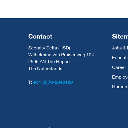
Contact
Site
Security Delta (HSD)
Jobs & 
Wilhelmina van Pruisenweg 104
Educat
2595 AN The Hague
Career
The Netherlands
Employ
T:
+31 (0)70-2045180
Human C