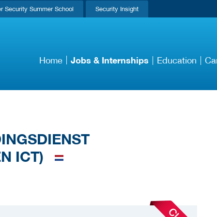
r Security Summer School
Security Insight
Jobs & Internships
Home
Education
Ca
DINGSDIENST
N ICT)