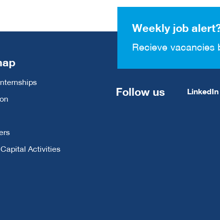
Weekly job alert
Recieve vacancies 
map
Internships
Follow us
LinkedIn
ion
ers
apital Activities