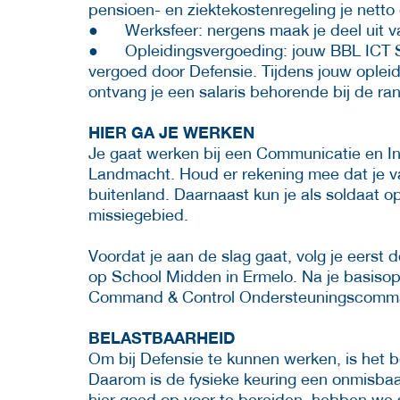
pensioen- en ziektekostenregeling je nett
● Werksfeer: nergens maak je deel uit van
● Opleidingsvergoeding: jouw BBL ICT Sup
vergoed door Defensie. Tijdens jouw opleid
ontvang je een salaris behorende bij de ra
HIER GA JE WERKEN
Je gaat werken bij een Communicatie en I
Landmacht. Houd er rekening mee dat je v
buitenland. Daarnaast kun je als soldaat 
missiegebied.
Voordat je aan de slag gaat, volg je eerst
op School Midden in Ermelo. Na je basisopl
Command & Control Ondersteuningscommand
BELASTBAARHEID
Om bij Defensie te kunnen werken, is het be
Daarom is de fysieke keuring een onmisbaar
hier goed op voor te bereiden, hebben we 