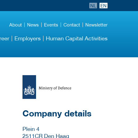
NL
EN
About
News
Events
Contact
Newsletter
reer
Employers
Human Capital Activities
More Employer
Details
Company details
Plein 4
2511CR
Den Haag