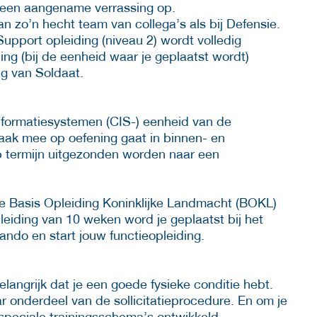
o een aangename verrassing op.
 zo’n hecht team van collega’s als bij Defensie.
port opleiding (niveau 2) wordt volledig
ing (bij de eenheid waar je geplaatst wordt)
ng van Soldaat.
nformatiesystemen (CIS-) eenheid van de
aak mee op oefening gaat in binnen- en
op termijn uitgezonden worden naar een
 de Basis Opleiding Koninklijke Landmacht (BOKL)
eiding van 10 weken word je geplaatst bij het
o en start jouw functieopleiding.
langrijk dat je een goede fysieke conditie hebt.
 onderdeel van de sollicitatieprocedure. En om je
speciale trainingsschema’s ontwikkeld.