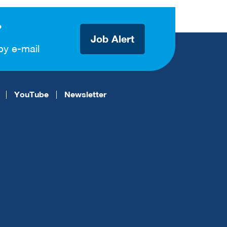
?
Job Alert
by e-mail
YouTube
Newsletter