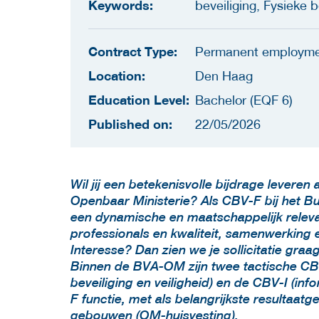
Keywords:
beveiliging, Fysieke b
Contract Type:
Permanent employm
Location:
Den Haag
Education Level:
Bachelor (EQF 6)
Published on:
22/05/2026
Wil jij een betekenisvolle bijdrage leveren
Openbaar Ministerie? Als CBV-F bij het Bu
een dynamische en maatschappelijk relev
professionals en kwaliteit, samenwerking e
Interesse? Dan zien we je sollicitatie gra
Binnen de BVA-OM zijn twee tactische CBV
beveiliging en veiligheid) en de CBV-I (inf
F functie, met als belangrijkste resultaatg
gebouwen (OM-huisvesting).