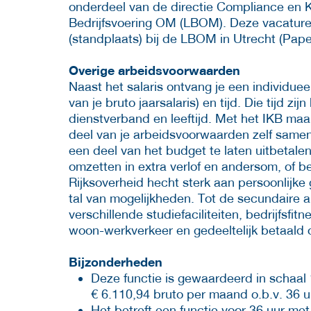
onderdeel van de directie Compliance en Kw
Bedrijfsvoering OM (LBOM). Deze vacature 
(standplaats) bij de LBOM in Utrecht (Pap
Overige arbeidsvoorwaarden
Naast het salaris ontvang je een individuee
van je bruto jaarsalaris) en tijd. Die tijd z
dienstverband en leeftijd. Met het IKB maak
deel van je arbeidsvoorwaarden zelf samens
een deel van het budget te laten uitbetalen
omzetten in extra verlof en andersom, of b
Rijksoverheid hecht sterk aan persoonlijke
tal van mogelijkheden. Tot de secundaire
verschillende studiefaciliteiten, bedrijfsfit
woon-werkverkeer en gedeeltelijk betaald 
Bijzonderheden
Deze functie is gewaardeerd in schaal
€ 6.110,94 bruto per maand o.b.v. 36 u
Het betreft een functie voor 36 uur met