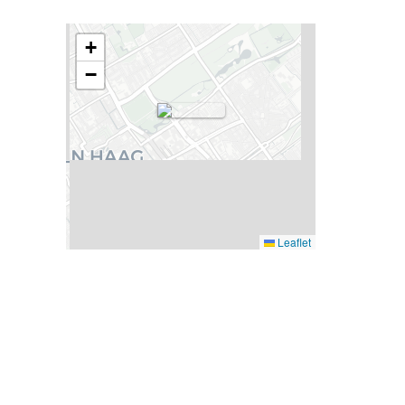
+
−
Leaflet