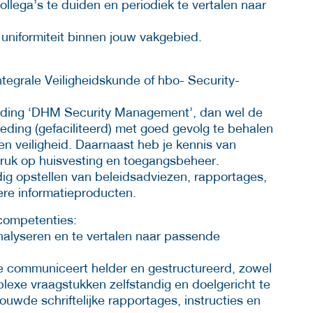
collega’s te duiden en periodiek te vertalen naar
uniformiteit binnen jouw vakgebied.
tegrale Veiligheidskunde of hbo- Security-
iding ‘DHM Security Management’, dan wel de
reding (gefaciliteerd) met goed gevolg te behalen
en veiligheid. Daarnaast heb je kennis van
druk op huisvesting en toegangsbeheer.
ig opstellen van beleidsadviezen, rapportages,
ere informatieproducten.
 competenties:
analyseren en te vertalen naar passende
 je communiceert helder en gestructureerd, zowel
plexe vraagstukken zelfstandig en doelgericht te
uwde schriftelijke rapportages, instructies en