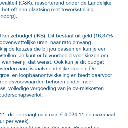
aliteit (C&K), ressorterend onder de Landelijke
betreft een plaatsing met tewerkstelling
endorp).
l keuzebudget (IKB). Dit bestaat uit geld (16,37%
ijn bovenwettelijke uren, naar rato omvang
 jij de keuzes die bij jou passen en kun je een
tellen. Je kunt er bijvoorbeeld voor kiezen om
 wanneer jij dat wenst. Ook kun je dit budget
esteden aan fiscaalvriendelijke doelen. De
 groei en loopbaanontwikkeling en biedt daarvoor
 arbeidsvoorwaarden behoren onder meer
ness, volledige vergoeding van je ov-reiskosten
ouderschapsverlof.
 11, dit bedraagt minimaal € 4.024,11 en maximaal
ur per week).
 een contractduur van één jaar. Bij goed en