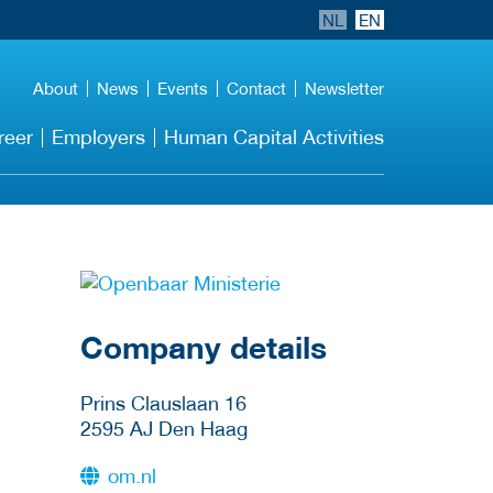
NL
EN
About
News
Events
Contact
Newsletter
reer
Employers
Human Capital Activities
More Employer
Details
Company details
Prins Clauslaan 16
2595 AJ
Den Haag
om.nl