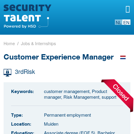
NL
EN
Home
Jobs & Internships
Customer Experience Manager
3rdRisk
customer management, Product
Keywords:
manager, Risk Management, support
Permanent employment
Type:
Muiden
Location:
Associate degree (EQF 5), Bachelor
Education: