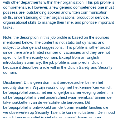
with other departments within their organisation. This job profile is
comprehensive. However, a few generic competences one must
possess are: outstanding spoken and written communication
skills, understanding of their organisations’ product or service,
organisational skills to manage their time, and prioritise important
tasks.
Note: the description in this job profile is based on the sources
mentioned below. The content is not static but dynamic and
subject to change and suggestions. This profile is rather broad
since there are a limited number of vacancies and they are not
specific for the security domain. Except from an English
introductory summary, the job profile is compiled in Dutch
because it describes a role within the Dutch Safety and Security
domain.
Disclaimer: Dit is geen dominant beroepsprofiel binnen het
security domein. Wij zijn voorzichtig met het kenmerken van dit
beroepsprofiel omdat het een ongelijke samenvoeging betreft. In
dit beroepsprofiel is veel onderscheid waarneembaar binnen de
takenpakketten van de verschillende beroepen. Dit
beroepsprofiel is ontwikkeld om de ‘commerciële’ functies die
we observeren op Security Talent te kunnen clusteren. De inhoud
van dit beroepsprofiel is niet statisch maar dynamisch en