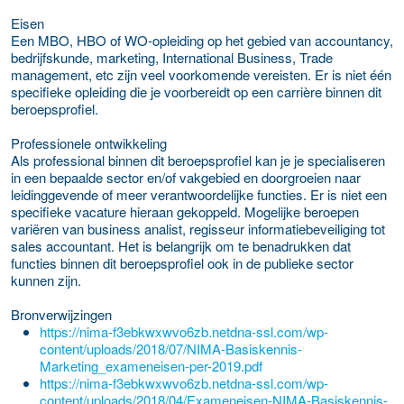
Eisen
Een MBO, HBO of WO-opleiding op het gebied van accountancy,
bedrijfskunde, marketing, International Business, Trade
management, etc zijn veel voorkomende vereisten. Er is niet één
specifieke opleiding die je voorbereidt op een carrière binnen dit
beroepsprofiel.
Professionele ontwikkeling
Als professional binnen dit beroepsprofiel kan je je specialiseren
in een bepaalde sector en/of vakgebied en doorgroeien naar
leidinggevende of meer verantwoordelijke functies. Er is niet een
specifieke vacature hieraan gekoppeld. Mogelijke beroepen
variëren van business analist, regisseur informatiebeveiliging tot
sales accountant. Het is belangrijk om te benadrukken dat
functies binnen dit beroepsprofiel ook in de publieke sector
kunnen zijn.
Bronverwijzingen
https://nima-f3ebkwxwvo6zb.netdna-ssl.com/wp-
content/uploads/2018/07/NIMA-Basiskennis-
Marketing_exameneisen-per-2019.pdf
https://nima-f3ebkwxwvo6zb.netdna-ssl.com/wp-
content/uploads/2018/04/Exameneisen-NIMA-Basiskennis-