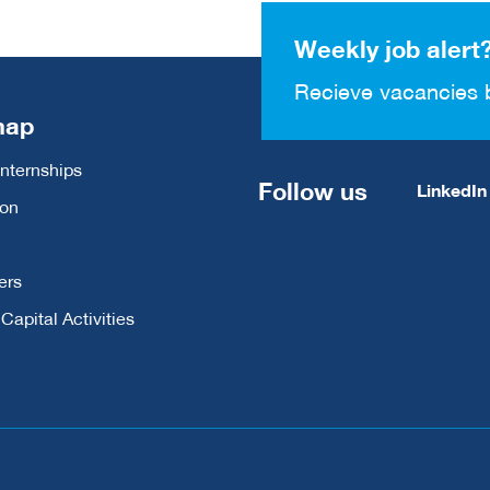
Weekly job alert
Recieve vacancies 
map
Internships
Follow us
LinkedIn
ion
ers
apital Activities