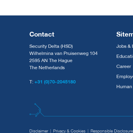
Contact
Site
Security Delta (HSD)
Jobs & 
Wilhelmina van Pruisenweg 104
Educat
2595 AN The Hague
Career
The Netherlands
Employ
T:
+31 (0)70-2045180
Human C
Disclaimer
Privacy & Cookies
Responsible Disclosure