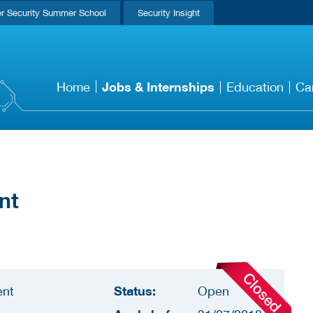
r Security Summer School
Security Insight
Jobs & Internships
Home
Education
Ca
nt
Status:
ent
Open