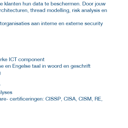
ze klanten hun data te beschermen. Door jouw
chitecturen, thread modelling, risk analysis en
ganisaties aan interne en externe security
erke ICT component
 en Engelse taal in woord en geschrift
g
r
alyses
are- certificeringen: CISSP, CISA, CISM, RE,