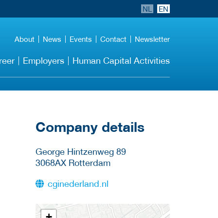
NL
EN
About
News
Events
Contact
Newsletter
reer
Employers
Human Capital Activities
Company details
George Hintzenweg 89
3068AX
Rotterdam
cginederland.nl
+