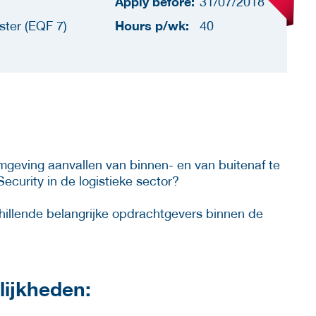
Apply before:
31/07/2018
Hours p/wk:
ster (EQF 7)
40
geving aanvallen van binnen- en van buitenaf te
curity in de logistieke sector?
hillende belangrijke opdrachtgevers binnen de
ijkheden: