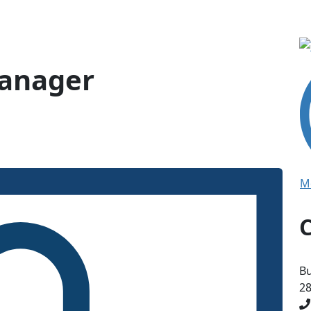
manager
M
Bu
2