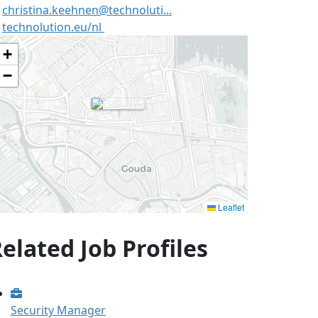
christina.keehnen@technoluti...
technolution.eu/nl
+
−
Leaflet
elated Job Profiles
Security Manager