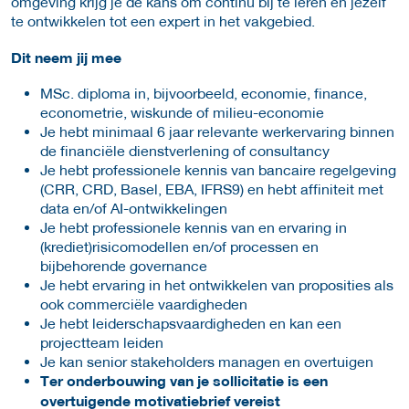
omgeving krijg je de kans om continu bij te leren en jezelf
te ontwikkelen tot een expert in het vakgebied.
Dit neem jij mee
MSc. diploma in, bijvoorbeeld, economie, finance,
econometrie, wiskunde of milieu-economie
Je hebt minimaal 6 jaar relevante werkervaring binnen
de financiële dienstverlening of consultancy
Je hebt professionele kennis van bancaire regelgeving
(CRR, CRD, Basel, EBA, IFRS9) en hebt affiniteit met
data en/of AI-ontwikkelingen
Je hebt professionele kennis van en ervaring in
(krediet)risicomodellen en/of processen en
bijbehorende governance
Je hebt ervaring in het ontwikkelen van proposities als
ook commerciële vaardigheden
Je hebt leiderschapsvaardigheden en kan een
projectteam leiden
Je kan senior stakeholders managen en overtuigen
Ter onderbouwing van je sollicitatie is een
overtuigende motivatiebrief vereist