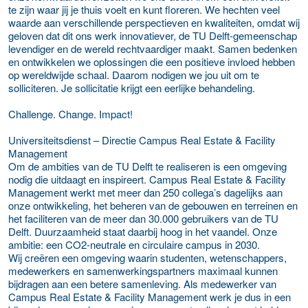
te zijn waar jij je thuis voelt en kunt floreren. We hechten veel
waarde aan verschillende perspectieven en kwaliteiten, omdat wij
geloven dat dit ons werk innovatiever, de TU Delft-gemeenschap
levendiger en de wereld rechtvaardiger maakt. Samen bedenken
en ontwikkelen we oplossingen die een positieve invloed hebben
op wereldwijde schaal. Daarom nodigen we jou uit om te
solliciteren. Je sollicitatie krijgt een eerlijke behandeling.
Challenge. Change. Impact!
Universiteitsdienst – Directie Campus Real Estate & Facility
Management
Om de ambities van de TU Delft te realiseren is een omgeving
nodig die uitdaagt en inspireert. Campus Real Estate & Facility
Management werkt met meer dan 250 collega’s dagelijks aan
onze ontwikkeling, het beheren van de gebouwen en terreinen en
het faciliteren van de meer dan 30.000 gebruikers van de TU
Delft. Duurzaamheid staat daarbij hoog in het vaandel. Onze
ambitie: een CO2-neutrale en circulaire campus in 2030.
Wij creëren een omgeving waarin studenten, wetenschappers,
medewerkers en samenwerkingspartners maximaal kunnen
bijdragen aan een betere samenleving. Als medewerker van
Campus Real Estate & Facility Management werk je dus in een