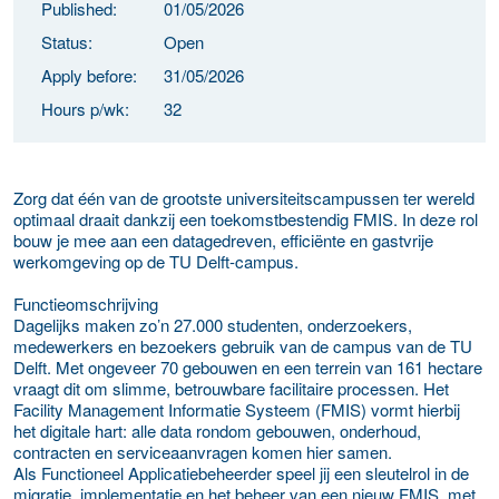
Published:
01/05/2026
Status:
Open
Apply before:
31/05/2026
Hours p/wk:
32
Zorg dat één van de grootste universiteitscampussen ter wereld
optimaal draait dankzij een toekomstbestendig FMIS. In deze rol
bouw je mee aan een datagedreven, efficiënte en gastvrije
werkomgeving op de TU Delft-campus.
Functieomschrijving
Dagelijks maken zo’n 27.000 studenten, onderzoekers,
medewerkers en bezoekers gebruik van de campus van de TU
Delft. Met ongeveer 70 gebouwen en een terrein van 161 hectare
vraagt dit om slimme, betrouwbare facilitaire processen. Het
Facility Management Informatie Systeem (FMIS) vormt hierbij
het digitale hart: alle data rondom gebouwen, onderhoud,
contracten en serviceaanvragen komen hier samen.
Als Functioneel Applicatiebeheerder speel jij een sleutelrol in de
migratie, implementatie en het beheer van een nieuw FMIS, met