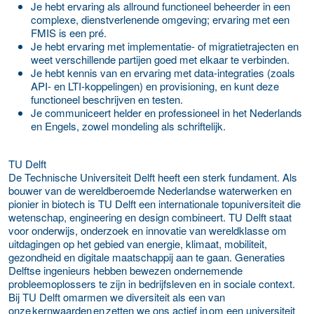
Je hebt ervaring als allround functioneel beheerder in een
complexe, dienstverlenende omgeving; ervaring met een
FMIS is een pré.
Je hebt ervaring met implementatie- of migratietrajecten en
weet verschillende partijen goed met elkaar te verbinden.
Je hebt kennis van en ervaring met data-integraties (zoals
API- en LTI-koppelingen) en provisioning, en kunt deze
functioneel beschrijven en testen.
Je communiceert helder en professioneel in het Nederlands
en Engels, zowel mondeling als schriftelijk.
TU Delft
De Technische Universiteit Delft heeft een sterk fundament. Als
bouwer van de wereldberoemde Nederlandse waterwerken en
pionier in biotech is TU Delft een internationale topuniversiteit die
wetenschap, engineering en design combineert. TU Delft staat
voor onderwijs, onderzoek en innovatie van wereldklasse om
uitdagingen op het gebied van energie, klimaat, mobiliteit,
gezondheid en digitale maatschappij aan te gaan. Generaties
Delftse ingenieurs hebben bewezen ondernemende
probleemoplossers te zijn in bedrijfsleven en in sociale context.
Bij TU Delft omarmen we diversiteit als een van
onze kernwaarden en zetten we ons actief in om een universiteit