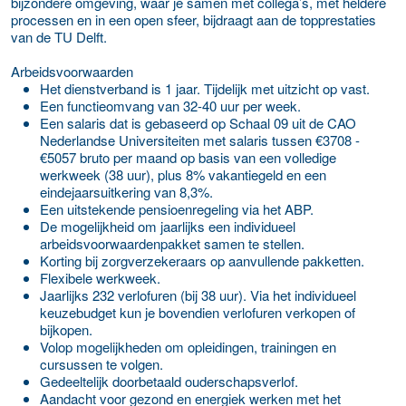
bijzondere omgeving, waar je samen met collega’s, met heldere
processen en in een open sfeer, bijdraagt aan de topprestaties
van de TU Delft.
Arbeidsvoorwaarden
Het dienstverband is 1 jaar. Tijdelijk met uitzicht op vast.
Een functieomvang van 32-40 uur per week.
Een salaris dat is gebaseerd op Schaal 09 uit de CAO
Nederlandse Universiteiten met salaris tussen €3708 -
€5057 bruto per maand op basis van een volledige
werkweek (38 uur), plus 8% vakantiegeld en een
eindejaarsuitkering van 8,3%.
Een uitstekende pensioenregeling via het ABP.
De mogelijkheid om jaarlijks een individueel
arbeidsvoorwaardenpakket samen te stellen.
Korting bij zorgverzekeraars op aanvullende pakketten.
Flexibele werkweek.
Jaarlijks 232 verlofuren (bij 38 uur). Via het individueel
keuzebudget kun je bovendien verlofuren verkopen of
bijkopen.
Volop mogelijkheden om opleidingen, trainingen en
cursussen te volgen.
Gedeeltelijk doorbetaald ouderschapsverlof.
Aandacht voor gezond en energiek werken met het