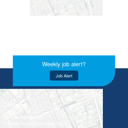
Weekly job alert?
Job Alert
Contact
Security Delta (HSD)
Wilhelmina van Pruisenweg 104