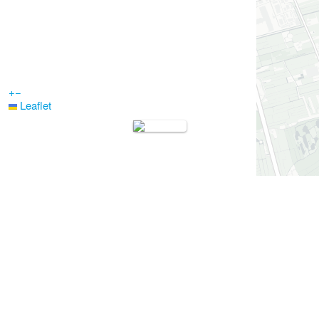
+
−
Leaflet