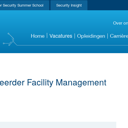
r Security Summer School
Security Insight
Over o
Vacatures
Home
Opleidingen
Carrièr
heerder Facility Management