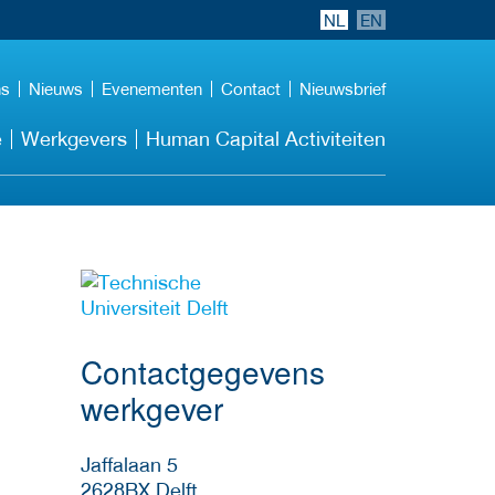
NL
EN
ns
Nieuws
Evenementen
Contact
Nieuwsbrief
e
Werkgevers
Human Capital Activiteiten
Meer werkgever
details
Contactgegevens
werkgever
Jaffalaan 5
2628BX
Delft