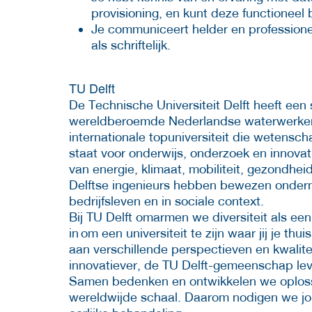
provisioning, en kunt deze functioneel 
Je communiceert helder en professione
als schriftelijk.
TU Delft
De Technische Universiteit Delft heeft een
wereldberoemde Nederlandse waterwerken e
internationale topuniversiteit die wetensc
staat voor onderwijs, onderzoek en innova
van energie, klimaat, mobiliteit, gezondhe
Delftse ingenieurs hebben bewezen ondern
bedrijfsleven en in sociale context.
Bij TU Delft omarmen we diversiteit als ee
in om een universiteit te zijn waar jij je th
aan verschillende perspectieven en kwalite
innovatiever, de TU Delft-gemeenschap lev
Samen bedenken en ontwikkelen we oploss
wereldwijde schaal. Daarom nodigen we jou ui