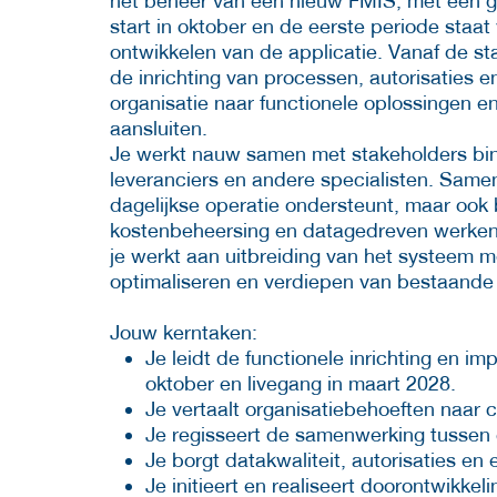
het beheer van een nieuw FMIS, met een g
start in oktober en de eerste periode staat
ontwikkelen van de applicatie. Vanaf de sta
de inrichting van processen, autorisaties e
organisatie naar functionele oplossingen en
aansluiten.
Je werkt nauw samen met stakeholders bi
leveranciers en andere specialisten. Samen
dagelijkse operatie ondersteunt, maar ook 
kostenbeheersing en datagedreven werken. 
je werkt aan uitbreiding van het systeem 
optimaliseren en verdiepen van bestaande 
Jouw kerntaken:
Je leidt de functionele inrichting en i
oktober en livegang in maart 2028.
Je vertaalt organisatiebehoeften naar
Je regisseert de samenwerking tussen g
Je borgt datakwaliteit, autorisaties en
Je initieert en realiseert doorontwikke