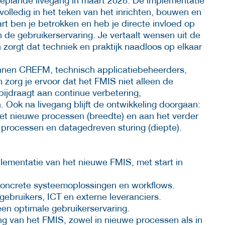
eplande livegang in maart 2028. De implementatie
 volledig in het teken van het inrichten, bouwen en
rt ben je betrokken en heb je directe invloed op
n de gebruikerservaring. Je vertaalt wensen uit de
 zorgt dat techniek en praktijk naadloos op elkaar
nnen CREFM, technisch applicatiebeheerders,
 zorg je ervoor dat het FMIS niet alleen de
bijdraagt aan continue verbetering,
Ook na livegang blijft de ontwikkeling doorgaan:
met nieuwe processen (breedte) en aan het verder
processen en datagedreven sturing (diepte).
mplementatie van het nieuwe FMIS, met start in
 concrete systeemoplossingen en workflows.
ebruikers, ICT en externe leveranciers.
 een optimale gebruikerservaring.
ling van het FMIS, zowel in nieuwe processen als in