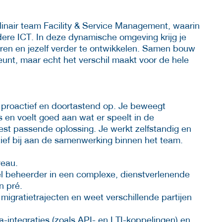
linair team Facility & Service Management, waarin
ere ICT. In deze dynamische omgeving krijg je
ren en jezelf verder te ontwikkelen. Samen bouw
eunt, maar echt het verschil maakt voor de hele
 proactief en doortastend op. Je beweegt
s en voelt goed aan wat er speelt in de
 best passende oplossing. Je werkt zelfstandig en
ief bij aan de samenwerking binnen het team.
veau.
eel beheerder in een complexe, dienstverlenende
n pré.
migratietrajecten en weet verschillende partijen
a-integraties (zoals API- en LTI-koppelingen) en