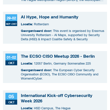
of The Hague, InnovationQuarter, and The Hague &
Partners.
AI Hype, Hope and Humanity
29-02
Locatie:
SEP-OKT
Rotterdam
Georganiseerd door:
This event is organised by Erasmus
University Rotterdam - AI Maps, supported by Security
Delta (HSD) & Impact Coalitie Safety & Security
The ECSO CISO Meetup 2026 - Berlin
01-02
OKT
Locatie:
12057 Berlin, Germany Sonnenallee 225
Georganiseerd door:
The European Cyber Security
Organisation (ECSO), The ECSO CISO Community and
Women4Cyber.
International Kick-off Cybersecurity
05
Week 2026
OKT
Locatie:
HSD Campus, The Hague