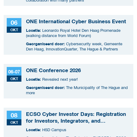
collaboration with many partners
ONE International Cyber Business Event
06
OKT
Locatie:
Leonardo Royal Hotel Den Haag Promenade
(walking distance from World Forum)
Georganiseerd door:
Cybersecurity week, Gemeente
Den Haag, InnovationQuarter, The Hague & Partners
ONE Conference 2026
06-07
OKT
Locatie:
Revealed next year!
Georganiseerd door:
The Municipality of The Hague and
more
ECSO Cyber Investor Days: Registration
08
for Investors, Integrators, and
OKT
Cybersecurity Enthusiasts 2026
Locatie:
HSD Campus