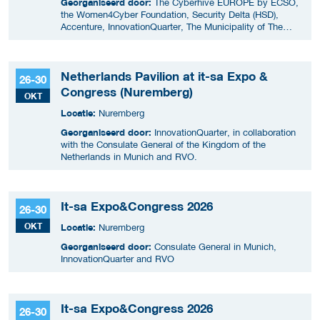
Georganiseerd door:
The Cyberhive EUROPE by ECSO,
the Women4Cyber Foundation, Security Delta (HSD),
Accenture, InnovationQuarter, The Municipality of The
Hague, and TIN Capital.
Netherlands Pavilion at it-sa Expo &
26-30
Congress (Nuremberg)
OKT
Locatie:
Nuremberg
Georganiseerd door:
InnovationQuarter, in collaboration
with the Consulate General of the Kingdom of the
Netherlands in Munich and RVO.
It-sa Expo&Congress 2026
26-30
OKT
Locatie:
Nuremberg
Georganiseerd door:
Consulate General in Munich,
InnovationQuarter and RVO
It-sa Expo&Congress 2026
26-30