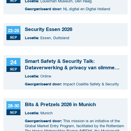
SEP
Locatie:
Louwman Museum, Den Haag
Georganiseerd door:
NL digital en Digital Holland
Security Essen 2026
22-25
SEP
Locatie:
Essen, Duitsland
Smart Safety & Security Talk:
24
Dataverwerking & privacy van slimme
SEP
apparaten
Locatie:
Online
Georganiseerd door:
Impact Coalitie Safety & Security
Bits & Pretzels 2026 in Munich
28-30
SEP
Locatie:
Munich
Georganiseerd door:
This mission is an initiative of the
Global Market Entry Program, facilitated by the Rotterdam
The Hague Metropolitan Region (MRDH), the Municipality