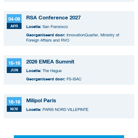
Netherlands Enterprise Agency (RVO).
RSA Conference 2027
04-09
APR
Locatie:
San Fransisco
Georganiseerd door:
InnovationQuarter, Ministry of
Foreign Affairs and RVO
2026 EMEA Summit
15-18
JUN
Locatie:
The Hague
Georganiseerd door:
FS-ISAC
Milipol Paris
16-19
NOV
Locatie:
PARIS NORD VILLEPINTE