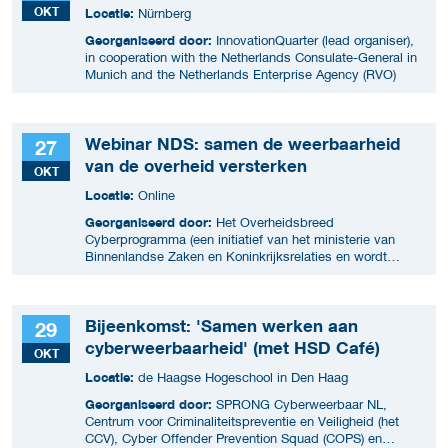
OKT
Locatie:
Nürnberg
Georganiseerd door:
InnovationQuarter (lead organiser),
in cooperation with the Netherlands Consulate-General in
Munich and the Netherlands Enterprise Agency (RVO)
Webinar NDS: samen de weerbaarheid
27
van de overheid versterken
OKT
Locatie:
Online
Georganiseerd door:
Het Overheidsbreed
Cyberprogramma (een initiatief van het ministerie van
Binnenlandse Zaken en Koninkrijksrelaties en wordt
uitgevoerd samen met ICTU)
Bijeenkomst: 'Samen werken aan
29
cyberweerbaarheid' (met HSD Café)
OKT
Locatie:
de Haagse Hogeschool in Den Haag
Georganiseerd door:
SPRONG Cyberweerbaar NL,
Centrum voor Criminaliteitspreventie en Veiligheid (het
CCV), Cyber Offender Prevention Squad (COPS) en