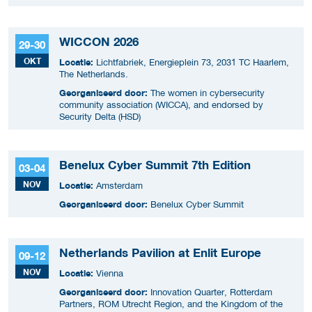
Security Delta (HSD),
WICCON 2026
29-30
OKT
Locatie:
Lichtfabriek, Energieplein 73, 2031 TC Haarlem,
The Netherlands.
Georganiseerd door:
The women in cybersecurity
community association (WICCA), and endorsed by
Security Delta (HSD)
Benelux Cyber Summit 7th Edition
03-04
NOV
Locatie:
Amsterdam
Georganiseerd door:
Benelux Cyber Summit
Netherlands Pavilion at Enlit Europe
09-12
NOV
Locatie:
Vienna
Georganiseerd door:
Innovation Quarter, Rotterdam
Partners, ROM Utrecht Region, and the Kingdom of the