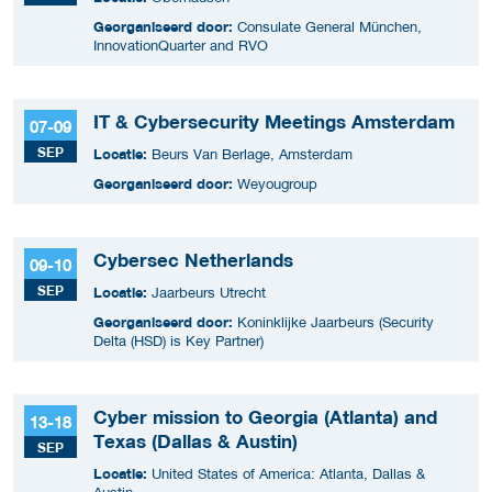
Georganiseerd door:
Consulate General München,
InnovationQuarter and RVO
IT & Cybersecurity Meetings Amsterdam
07-09
SEP
Locatie:
Beurs Van Berlage, Amsterdam
Georganiseerd door:
Weyougroup
Cybersec Netherlands
09-10
SEP
Locatie:
Jaarbeurs Utrecht
Georganiseerd door:
Koninklijke Jaarbeurs (Security
Delta (HSD) is Key Partner)
Cyber mission to Georgia (Atlanta) and
13-18
Texas (Dallas & Austin)
SEP
Locatie:
United States of America: Atlanta, Dallas &