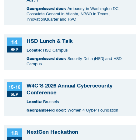
Austin
Georganiseerd door:
Ambassy in Washington DC,
Consulate General in Atlanta, NBSO in Texas,
InnovationQuarter and RVO
HSD Lunch & Talk
14
SEP
Locatie:
HSD Campus
Georganiseerd door:
Security Delta (HSD) and HSD
Campus
W4C’S 2026 Annual Cybersecurity
15-16
Conference
SEP
Locatie:
Brussels
Georganiseerd door:
Women 4 Cyber Foundation
NextGen Hackathon
18