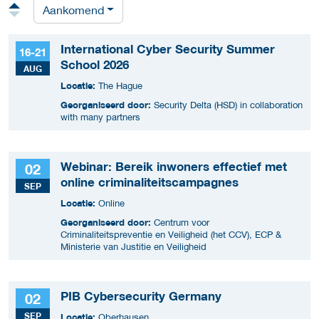
Aankomend
International Cyber Security Summer
16-21
School 2026
AUG
Locatie:
The Hague
Georganiseerd door:
Security Delta (HSD) in collaboration
with many partners
Webinar: Bereik inwoners effectief met
02
online criminaliteitscampagnes
SEP
Locatie:
Online
Georganiseerd door:
Centrum voor
Criminaliteitspreventie en Veiligheid (het CCV), ECP &
Ministerie van Justitie en Veiligheid
PIB Cybersecurity Germany
02
SEP
Locatie:
Oberhausen