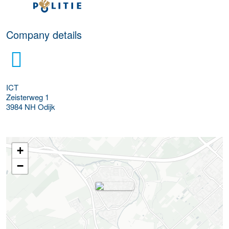
More Employer Details
Company details
ICT
Zeisterweg 1
3984 NH
Odijk
+
−