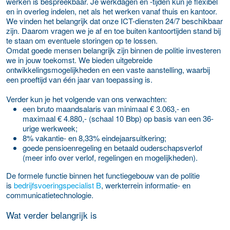
werken is bespreekbaar. Je werkdagen en -tijden kun je flexibel
en in overleg indelen, net als het werken vanaf thuis en kantoor.
We vinden het belangrijk dat onze ICT-diensten 24/7 beschikbaar
zijn. Daarom vragen we je af en toe buiten kantoortijden stand bij
te staan om eventuele storingen op te lossen.
Omdat goede mensen belangrijk zijn binnen de politie investeren
we in jouw toekomst. We bieden uitgebreide
ontwikkelingsmogelijkheden en een vaste aanstelling, waarbij
een proeftijd van één jaar van toepassing is.
Verder kun je het volgende van ons verwachten:
een bruto maandsalaris van minimaal € 3.063,- en
maximaal € 4.880,- (schaal 10 Bbp) op basis van een 36-
urige werkweek;
8% vakantie- en 8,33% eindejaarsuitkering;
goede pensioenregeling en betaald ouderschapsverlof
(meer info over verlof, regelingen en mogelijkheden).
De formele functie binnen het functiegebouw van de politie
is
bedrijfsvoeringspecialist B
, werkterrein informatie- en
communicatietechnologie.
Wat verder belangrijk is