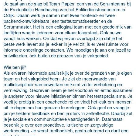
Je gaat aan de slag bij Team Raptor, een van de Scrumteams bij
de Productielijn Handhaving van het Politiedienstencentrum in
Odijk. Daarin werk je samen met twee frontend- en twee
backend-ontwikkelaars, een testautomatiseerder en de
Scrummaster. Het is een collegiaal team met een goede mix van
leeftijden waarin iedereen voor elkaar klaarstaat. Ook nu we
vanuit huis werken. Omdat wij ervan overtuigd zijn dat je het
beste werk levert als je lekker in je vel zit, is er veel ruimte voor
informele onderlinge contacten. We moedigen je aan om jezelf te
ontwikkelen, ook buiten de grenzen van je vakgebied.
Wie ben jij?
Als ervaren informatie analist kijk je over de grenzen van je eigen
team en het vakgebied heen. Je ziet de meerwaarde van
multidisciplinair samenwerken en komt zo tot verbetering en
vernieuwing. Gedreven neem je het voortouw en enthousiasmeer
je anderen voor nieuwe initiatieven binnen het testspecialisme. Je
voelt je prettig in een coachende rol en vindt het leuk om mensen
uit te dagen om hun grenzen te verleggen. Ook geef en vraag je
om je heldere feedback en ben je sterk in zelfreflectie. Daarbij zet
je je sociale en communicatieve vaardigheden in. Daarnaast
beschik je over een proactieve, kritische en zorgvuldige
werkhouding. Je werkt methodisch, gestructureerd en durft een