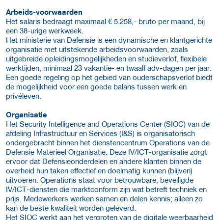
Arbeids-voorwaarden
Het salaris bedraagt maximaal € 5.258,- bruto per maand, bij
een 38-urige werkweek.
Het ministerie van Defensie is een dynamische en klantgerichte
organisatie met uitstekende arbeidsvoorwaarden, zoals
uitgebreide opleidingsmogelijkheden en studieverlof, flexibele
werktijden, minimaal 23 vakantie- en twaalf adv-dagen per jaar.
Een goede regeling op het gebied van ouderschapsverlof biedt
de mogelijkheid voor een goede balans tussen werk en
privéleven.
Organisatie
Het Security Intelligence and Operations Center (SIOC) van de
afdeling Infrastructuur en Services (I&S) is organisatorisch
ondergebracht binnen het dienstencentrum Operations van de
Defensie Materieel Organisatie. Deze IV/ICT-organisatie zorgt
ervoor dat Defensieonderdelen en andere klanten binnen de
overheid hun taken effectief en doelmatig kunnen (blijven)
uitvoeren. Operations staat voor betrouwbare, beveiligde
IV/ICT-diensten die marktconform zijn wat betreft techniek en
prijs. Medewerkers werken samen en delen kennis; alleen zo
kan de beste kwaliteit worden geleverd.
Het SIOC werkt aan het vergroten van de digitale weerbaarheid