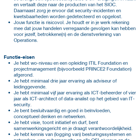
en vertaalt deze naar de producten van het SIOC.
Daarnaast zorg je ervoor dat security-incidenten en
kwetsbaarheden worden gedetecteerd en opgelost.
Jouw functie is risicovol. Je houdt er in je werk rekening
mee dat jouw handelen verregaande gevolgen kan hebben
voor jezelf, betrokkene(n) en de dienstverlening van
Operations.
Functie-eisen
Je hebt wo-niveau en een opleiding ITIL Foundation en
projectmanagement (bijvoorbeeld PRINCE2 Foundation)
afgerond.
Je hebt minimaal drie jaar ervaring als adviseur of
leidinggevende.
Je hebt minimaal vijf jaar ervaring als ICT-beheerder of vier
jaar als ICT-architect of data-analist op het gebied van IT-
security.
Je bent besluitvaardig en goed in beïnvloeden,
conceptueel denken en netwerken.
Je hebt visie, toont initiatief en durf, bent
samenwerkingsgericht en je draagt verantwoordelijkheid.
Je hebt kennis van (logging van) besturingssystemen en
netwerken, van cybersecurity op alle OSI-niveaus en de