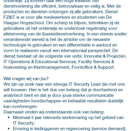
onderwijs. Zij streven naar een hoge kwaliteit van
dienstverlening die efficiënt, betrouwbaar en veilig is. Met de
producten en diensten ontzorgen zij alle gebruikers. Dienst
FZ&IT is er voor alle medewerkers en studenten van De
Haagse Hogeschool. Om scherp te blijven, betrekken zij de
gebruikers uit het onderwijs en onderzoek regelmatig voor
afstemming van de (basis)dienstverlening. In een steeds sneller
veranderende wereld is het de ambitie om de nieuwste
technologie te gebruiken en een differentiatie in aanbod en
vorm te realiseren vanuit een internationaal perspectief. De
dienst bestaat uit de volgende vier units: Innovatie & Projecten,
IT Operations & Educational Services, Facility Services &
Huisvesting en Klantmanagement, Frontoffice & Support.
Wat vragen wij van jou?
We zijn op zoek naar een stevige IT Security Lead die met ons
wilt bouwen. Hier is het dus van belang dat je doortastend en
analytisch bent en dat je door jouw sterke communicatie
vaardigheden boodschappen en behaalde resultaten duidelijk
kan overbrengen.
Daarnaast vinden wij onderstaande ook van belang:
Minimaal 5 jaar relevante werkervaring op het gebied van
IT Security;
Ervaring in leidinggeven en regievoering (service demand);