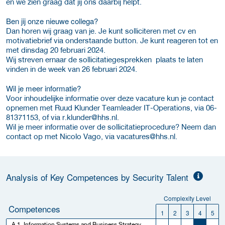
en we zien graag dat jij ons daarbij helpt.
Ben jij onze nieuwe collega?
Dan horen wij graag van je. Je kunt solliciteren met cv en
motivatiebrief via onderstaande button. Je kunt reageren tot en
met dinsdag 20 februari 2024.
Wij streven ernaar de sollicitatiegesprekken plaats te laten
vinden in de week van 26 februari 2024.
Wil je meer informatie?
Voor inhoudelijke informatie over deze vacature kun je contact
opnemen met Ruud Klunder Teamleader IT-Operations, via 06-
81371153, of via
r.klunder@hhs.nl.
Wil je meer informatie over de sollicitatieprocedure? Neem dan
contact op met Nicolo Vago, via
vacatures@hhs.nl.
Analysis of Key Competences by Security Talent
Complexity Level
Competences
1
2
3
4
5
A.1. Information Systems and Business Strategy