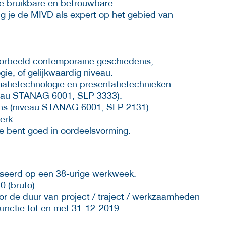
k je bruikbare en betrouwbare
g je de MIVD als expert op het gebied van
oorbeeld contemporaine geschiedenis,
gie, of gelijkwaardig niveau.
rmatietechnologie en presentatietechnieken.
iveau STANAG 6001, SLP 3333).
rans (niveau STANAG 6001, SLP 2131).
erk.
e bent goed in oordeelsvorming.
ebaseerd op een 38-urige werkweek.
0 (bruto)
voor de duur van project / traject / werkzaamheden
e functie tot en met 31-12-2019