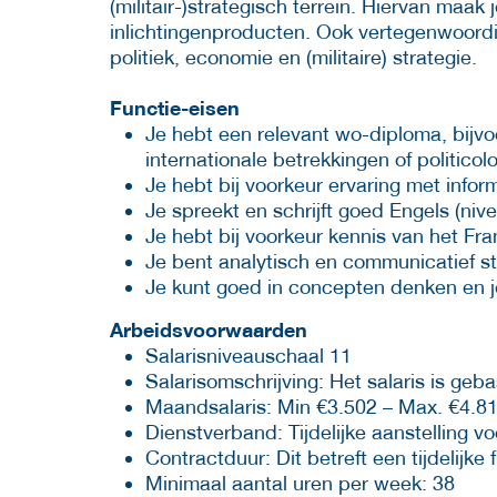
(militair-)strategisch terrein. Hiervan maa
inlichtingenproducten. Ook vertegenwoordi
politiek, economie en (militaire) strategie.
Functie-eisen
Je hebt een relevant wo-diploma, bijv
internationale betrekkingen of politicolo
Je hebt bij voorkeur ervaring met info
Je spreekt en schrijft goed Engels (n
Je hebt bij voorkeur kennis van het F
Je bent analytisch en communicatief st
Je kunt goed in concepten denken en j
Arbeidsvoorwaarden
Salaris­niveauschaal 11
Salaris­omschrijving: Het salaris is g
Maand­salaris: Min €3.502 – Max. €4.81
Dienst­verband: Tijdelijke aanstelling 
Contract­duur: Dit betreft een tijdelijk
Minimaal aantal uren per week: 38