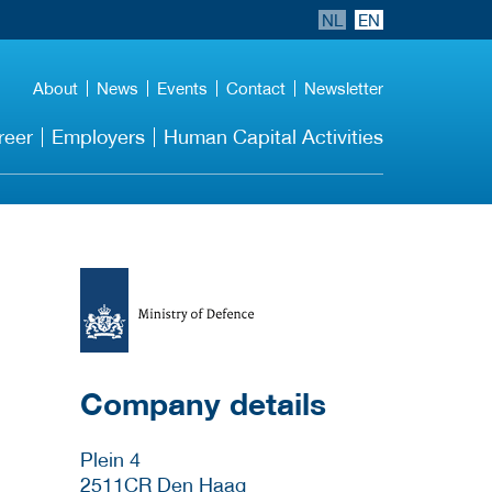
NL
EN
About
News
Events
Contact
Newsletter
reer
Employers
Human Capital Activities
More Employer
Details
Company details
Plein 4
2511CR
Den Haag