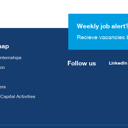
Weekly job alert
Recieve vacancies 
map
Internships
Follow us
LinkedIn
ion
ers
apital Activities