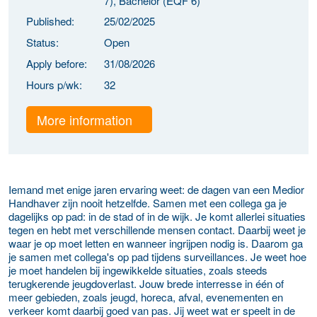
7), Bachelor (EQF 6)
Published:
25/02/2025
Status:
Open
Apply before:
31/08/2026
Hours p/wk:
32
More information
Iemand met enige jaren ervaring weet: de dagen van een
Medior
Handhaver
zijn nooit hetzelfde. Samen met een collega ga je
dagelijks op pad: in de stad of in de wijk. Je komt allerlei situaties
tegen en hebt met verschillende mensen contact. Daarbij weet je
waar je op moet letten en wanneer ingrijpen nodig is. Daarom ga
je samen met collega's op pad tijdens surveillances. Je weet hoe
je moet handelen bij ingewikkelde situaties, zoals steeds
terugkerende jeugdoverlast. Jouw brede interresse in één of
meer gebieden, zoals jeugd, horeca, afval, evenementen en
verkeer komt daarbij goed van pas. Jij weet wat er speelt in de