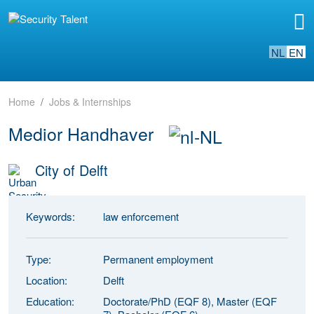
NL
EN
Home
Jobs & Internships
Medior Handhaver
City of Delft
Keywords:
law enforcement
Type:
Permanent employment
Location:
Delft
Education:
Doctorate/PhD (EQF 8), Master (EQF