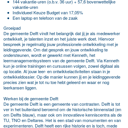
144 vakantie-uren (o.b.v. 36 uur) + 57,6 bovenwettelijke
vakantie-uren
Individueel Keuze Budget van 17,05%
Een laptop en telefoon van de zaak
Groeipad
De gemeente Delft vindt het belangrijk dat jij je als medewerker
ontwikkelt, je talenten inzet en het juiste werk doet. Hiervoor
bespreek je regelmatig jouw professionele ontwikkeling met je
leidinggevende. Om dat gesprek en jouw ontwikkeling te
ondersteunen, wordt er gewerkt met Kenneth, het
leermanagementsysteem van de gemeente Delft. Via Kenneth
kun je online trainingen en cursussen volgen, zowel digitaal als
op locatie. Al jouw leer- en ontwikkelactiviteiten staan in je
ontwikkeldossier. Op die manier kunnen jij en je leidinggevende
precies zien wat je tot nu toe hebt geleerd en waar er nog
leerkansen liggen.
Werken bij de gemeente Delft
De gemeente Delft is een gemeente van contrasten. Delft is tot
ver in het buitenland beroemd om de historische binnenstad (en
om Delfts blauw), maar ook om innovatieve kenniscentra als de
TU, TNO en Deltares. Het is een stad van monumenten en van
experimenteren. Delft heeft een rijke historie en is toch, mede