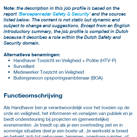
Note:
the description in this job profile is based on the
report
‘Beroepenradar Safety & Security’
and the sources
listed below. The content is not static but dynamic and
subject to change and suggestions. Except from an English
introductory summary, the job profile is compiled in Dutch
because it describes a role within the Dutch Safety and
Security domain.
Alternatieve benamingen:
Handhaver Toezicht en Veiligheid + Politie (HTV-P)
Surveillant
Medewerker Toezicht en Veiligheid
Buitengewoon opsporingsambtenaar (BOA)
Functieomschrijving
Als Handhaver ben je verantwoordelijk voor het toezien op de
orde en veiligheid, het informeren en verwijzen van publiek en je
biedt ondersteuning bij projecten en (gemeentelijke)
evenementen. Je treedt op als je een overtreding ziet en in
sommige situaties deel je een boete uit. Je werkveld is breed
en betrekt zich tot gebouwen, terreinen, openbare ruimtes, of