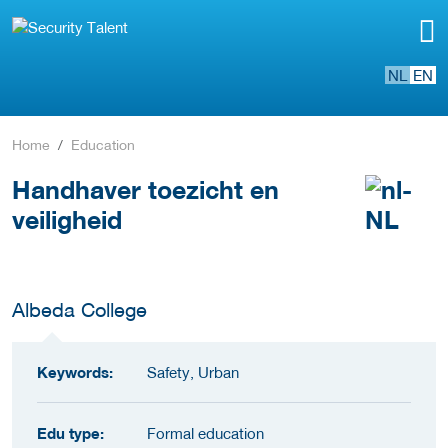
NL
EN
Home
Education
Handhaver toezicht en
veiligheid
Albeda College
Keywords:
Safety, Urban
Edu type:
Formal education