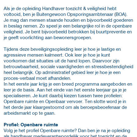
Als je de opleiding Handhaver toezicht & veiligheid hebt
voltooid, ben je Buitengewoon Opsporingsambtenaar (BOA).
Je mag dan mensen staande houden en bijvoorbeeld goederen
in beslag nemen. Zo speel je een belangrijke rol in de openbare
veiligheid. Je bent bijvoorbeeld betrokken bij buurtpreventie en
je geeft voorlichting aan bewonersgroepen.
Tijdens deze beveiligingsopleiding leer je hoe je lastige en
agressieve mensen kalmeert. Ook leer je hoe je kunt
voorkomen dat situaties uit de hand lopen. Daarvoor zijn
betrouwbaarheid, sociale vaardigheden en stressbestendigheid
heel belangrijk. Op administratief gebied leer je hoe je een
proces-verbaal moet afhandelen.
In het eerste jaar krijg je een breed programma aangeboden en
leer je de basis. Aan het einde van het eerste leerjaar ga je je
specialiseren. Je kunt daarbij kiezen tussen twee profielen:
Openbare ruimte en Openbaar vervoer. Ten slotte word je in
het derde jaar klaargestoomd om als beroepsbeoefenaar de
arbeidsmarkt op te gaan.
Profiel: Openbare ruimte
Volg je het profiel Openbare ruimte? Dan ben je na je opleiding
als handhaver medeverantwoordelijk voor het toezicht en de