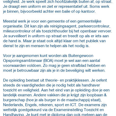
veiligheid. Je werk speelt zich hoofdzakelijk buiten af, op straat.
Je draagt een uniform en ziet er representatief uit. Soms werk
je binnen, bijvoorbeeld achter een balie of op kantoor.
Meestal werk je voor een gemeente of een gemeentelijke
organisatie. Dit kan zijn als reinigingsagent, parkeercontroleur,
milieucontroleur of als toezichthouder bij het openbaar vervoer.
Je surveilleert in uniform op straat en treedt op als er iets aan
de hand is. Maar je staat ook altijd klaar om het publiek van
dienst te zijn en mensen te helpen als het nodig is.
Voor je aangenomen kunt worden als Buitengewoon
Opsporingsambtenaar (BOA) moet je wel aan een aantal
voorwaarden voldoen. Zo mag je geen strafblad hebben en
moet je betrouwbaar zijn als je in de beveiliging wilt werken.
De opleiding bestaat uit theorie- en praktijklessen. Je oefent
steeds de vaardigheden die je nodig hebt als handhaver
toezicht en veiligheid. Aan het eind van je opleiding doe je een
landelijk examen. Andere vakken die je krijgt zijn loopbaan &
burgerschap (hoe je als burger in de maatschappij staat),
Nederlands, Engels, rekenen, sport en ICT. De examens zijn
wettelijk goedgekeurd via de Exameninstelling Toezicht en
Handhaving. Je kunt met je diploma dan ook meteen aan de