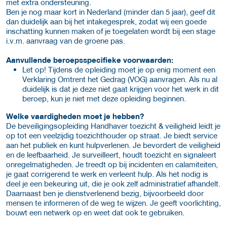
met extra ondersteuning.
Ben je nog maar kort in Nederland (minder dan 5 jaar), geef dit
dan duidelijk aan bij het intakegesprek, zodat wij een goede
inschatting kunnen maken of je toegelaten wordt bij een stage
i.v.m. aanvraag van de groene pas.
Aanvullende beroepsspecifieke voorwaarden:
Let op! Tijdens de opleiding moet je op enig moment een
Verklaring Omtrent het Gedrag (VOG) aanvragen. Als nu al
duidelijk is dat je deze niet gaat krijgen voor het werk in dit
beroep, kun je niet met deze opleiding beginnen.
Welke vaardigheden moet je hebben?
De beveiligingsopleiding Handhaver toezicht & veiligheid leidt je
op tot een veelzijdig toezichthouder op straat. Je biedt service
aan het publiek en kunt hulpverlenen. Je bevordert de veiligheid
en de leefbaarheid. Je surveilleert, houdt toezicht en signaleert
onregelmatigheden. Je treedt op bij incidenten en calamiteiten,
je gaat corrigerend te werk en verleent hulp. Als het nodig is
deel je een bekeuring uit, die je ook zelf administratief afhandelt.
Daarnaast ben je dienstverlenend bezig, bijvoorbeeld door
mensen te informeren of de weg te wijzen. Je geeft voorlichting,
bouwt een netwerk op en weet dat ook te gebruiken.