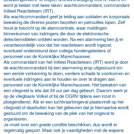
word je belast met twee taken: wachtcommandant; commandant
Initieel Reactieteam (IRT).
Als wachtcommandant geef je leiding aan soldaten en korporaals
bewaking die diverse posten bezetten en patrouilles lopen. Zelf
houd je toezicht op de alarmcentrale, waar meldingen
binnenkomen van indringers die door de elektronische
detectiemiddelen ontdekt worden. Na een alarmering ben jij er
verantwoordelijk voor dat het reactieteam wordt ingezet,
eventueel ondersteund door collega hondengeleiders of
personeel van de Koninklijke Marechaussee.
Als commandant van het Initieel Reactieteam (IRT) word je door
de wachtcommandant bij een alarmering erop uitgestuurd om
een eerste verkenning te doen, verdere schade te voorkomen en
eventuele indringers aan te houden en over te dragen aan
personeel van de Koninklijke Marechaussee. Het bewaken van
een vliegveld is iets dat 24 uur per dag gebeurt. Daarom werk je
op de vliegbasis Volkel of bij de OGRV tijdens een inzet in
ploegendienst. Als er een luchtvaartongeval plaatsvindt op het
vliegveld of daarbuiten kan het gebeuren dat je hiernaartoe wordt
gestuurd om de bewaking van de plek van het ongeval te
organiseren.
Je moet over een goede conditie beschikken, dus wordt er
regelmatig gesport. Maar ook je vaardigheden met de wapens