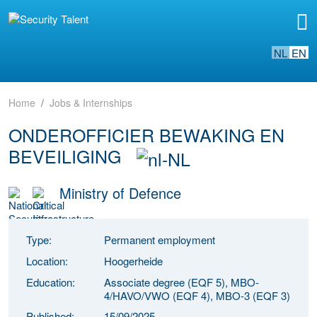
NL
EN
Home
Jobs & Internships
ONDEROFFICIER BEWAKING EN
BEVEILIGING
Ministry of Defence
Type:
Permanent employment
Location:
Hoogerheide
Education:
Associate degree (EQF 5), MBO-
4/HAVO/VWO (EQF 4), MBO-3 (EQF 3)
Published:
15/09/2025