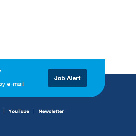
?
Job Alert
by e-mail
YouTube
Newsletter