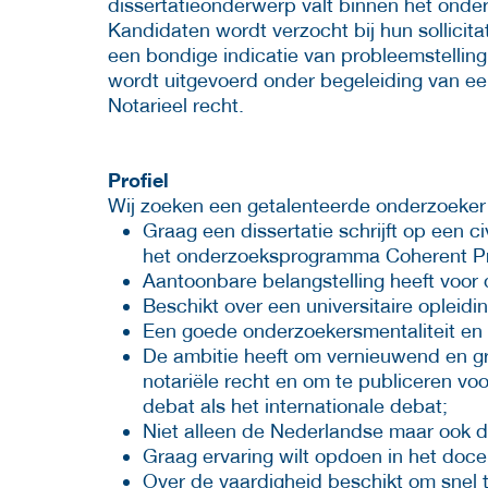
dissertatieonderwerp valt binnen het ond
Kandidaten wordt verzocht bij hun sollicitat
een bondige indicatie van probleemstellin
wordt uitgevoerd onder begeleiding van ee
Notarieel recht.
Profiel
Wij zoeken een getalenteerde onderzoeker 
Graag een dissertatie schrijft op een ci
het onderzoeksprogramma Coherent Pr
Aantoonbare belangstelling heeft voor
Beschikt over een universitaire opleidi
Een goede onderzoekersmentaliteit en 
De ambitie heeft om vernieuwend en gro
notariële recht en om te publiceren v
debat als het internationale debat;
Niet alleen de Nederlandse maar ook de
Graag ervaring wilt opdoen in het doce
Over de vaardigheid beschikt om snel 