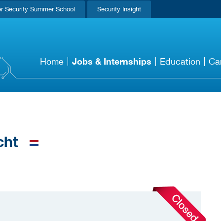
r Security Summer School
Security Insight
Jobs & Internships
Home
Education
Ca
cht