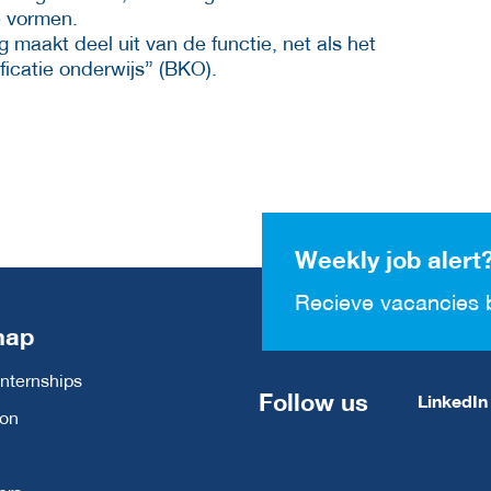
e vormen.
maakt deel uit van de functie, net als het
ficatie onderwijs” (BKO).
Weekly job alert
Recieve vacancies 
map
Internships
Follow us
LinkedIn
ion