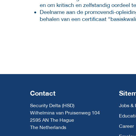
en om kritisch en zelfstandig oordeel t
Deelname aan de promovendi-opleiding 
behalen van een certificaat “basiskwali
Contact
Site
Security Delta (HSD)
Jobs & 
Wilhelmina van Pruisenweg 104
Educat
2595 AN The Hague
Career
The Netherlands