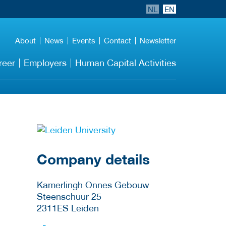
NL
EN
About
News
Events
Contact
Newsletter
reer
Employers
Human Capital Activities
More Employer
Details
Company details
Kamerlingh Onnes Gebouw
Steenschuur 25
2311ES
Leiden