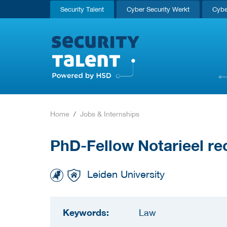
Security Talent
Cyber Security Werkt
Cybe
Home
Jobs & Internships
PhD-Fellow Notarieel re
Leiden University
Keywords:
Law