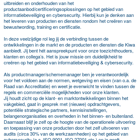
uitbreiden en onderhouden van het
productaanbod/certificeringsoplossingen op het gebied van
informatiebeveiliging en cybersecurity. Hierbij kun je denken aan
het leveren van producten en diensten rondom het creëren van
bewustwording, training en certificatie.
In deze veelzijdige rol leg jij de verbinding tussen de
ontwikkelingen in de markt en de producten en diensten die Kiwa
aanbiedt. Jij bent hét aanspreekpunt voor onze toezichthouders,
klanten en collega’s. Het is jouw missie om duidelijkheid te
creëren op het gebied van informatiebeveiliging & cybersecurity.
Als productmanager/schememanager ben je verantwoordelijk
voor het voldoen aan de normen, wetgeving en eisen (van o.a. de
Raad van Accreditatie) en weet je evenwicht te vinden tussen de
regels en commerciële mogelijkheden voor onze klanten.
Jij houdt zicht op de klant- en marktontwikkelingen binnen het
vakgebied, gaat in gesprek met (nieuwe) opdrachtgevers,
potentiële strategische partners, kennisinstellingen,
belangenorganisaties en overheden in het binnen- en buitenland.
Daarnaast blijf je zelf op de hoogte van de operationele uitvoering
en toepassing van onze producten door het zelf uitvoeren van
audits (circa 30% van de werkzaamheden) op het gebied van
cybersecurity (o.a. ISO 9001, ISO 27001 etc.) en je geeft