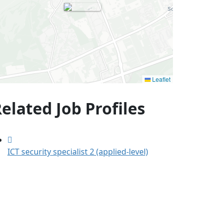
Leaflet
elated Job Profiles
ICT security specialist 2 (applied-level)