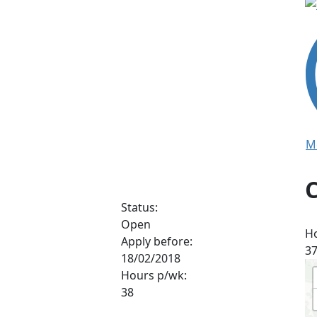
M
Status:
Open
H
Apply before:
3
18/02/2018
Hours p/wk:
38