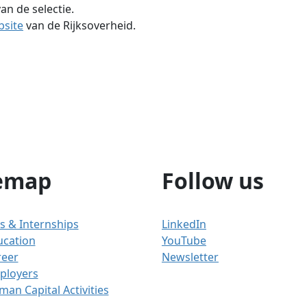
an de selectie.
bsite
van de Rijksoverheid.
emap
Follow us
s & Internships
LinkedIn
ucation
YouTube
reer
Newsletter
ployers
an Capital Activities