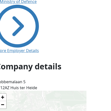
ore Employer Details
Company details
obbemalaan 5
712AZ
Huis ter Heide
+
−