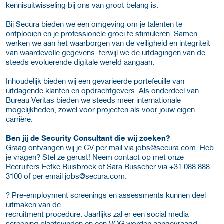
kennisuitwisseling bij ons van groot belang is.
Bij Secura bieden we een omgeving om je talenten te
ontplooien en je professionele groei te stimuleren. Samen
werken we aan het waarborgen van de veiligheid en integriteit
van waardevolle gegevens, terwijl we de uitdagingen van de
steeds evoluerende digitale wereld aangaan.
Inhoudelijk bieden wij een gevarieerde portefeuille van
uitdagende klanten en opdrachtgevers. Als onderdeel van
Bureau Veritas bieden we steeds meer internationale
mogelijkheden, zowel voor projecten als voor jouw eigen
carrière.
Ben jij de Security Consultant die wij zoeken?
Graag ontvangen wij je CV per mail via
jobs@secura.com. Heb
je vragen? Stel ze gerust! Neem contact op met onze
Recruiters Eefke Ruisbroek of Sara Busscher via +31 088 888
3100 of per email
jobs@secura.com.
? Pre-employment screenings en assessments kunnen deel
uitmaken van de
recruitment procedure. Jaarlijks zal er een social media
screening plaatsvinden en een VOG worden aangevraagd.