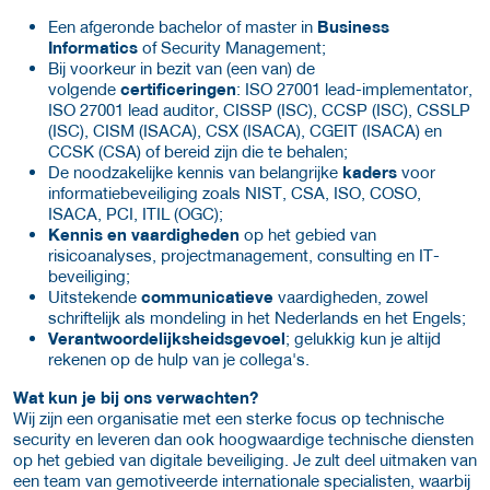
Een afgeronde bachelor of master in
Business
Informatics
of Security Management;
Bij voorkeur in bezit van (een van) de
volgende
certificeringen
: ISO 27001 lead-implementator,
ISO 27001 lead auditor, CISSP (ISC), CCSP (ISC), CSSLP
(ISC), CISM (ISACA), CSX (ISACA), CGEIT (ISACA) en
CCSK (CSA) of bereid zijn die te behalen;
De noodzakelijke kennis van belangrijke
kaders
voor
informatiebeveiliging zoals NIST, CSA, ISO, COSO,
ISACA, PCI, ITIL (OGC);
Kennis en vaardigheden
op het gebied van
risicoanalyses, projectmanagement, consulting en IT-
beveiliging;
Uitstekende
communicatieve
vaardigheden, zowel
schriftelijk als mondeling in het Nederlands en het Engels;
Verantwoordelijksheidsgevoel
; gelukkig kun je altijd
rekenen op de hulp van je collega's.
Wat kun je bij ons verwachten?
Wij zijn een organisatie met een sterke focus op technische
security en leveren dan ook hoogwaardige technische diensten
op het gebied van digitale beveiliging. Je zult deel uitmaken van
een team van gemotiveerde internationale specialisten, waarbij