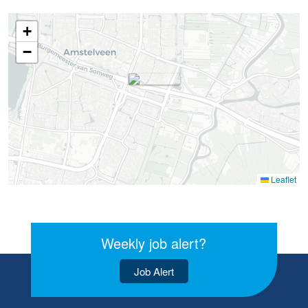
+
−
Leaflet
Weekly job alert?
Job Alert