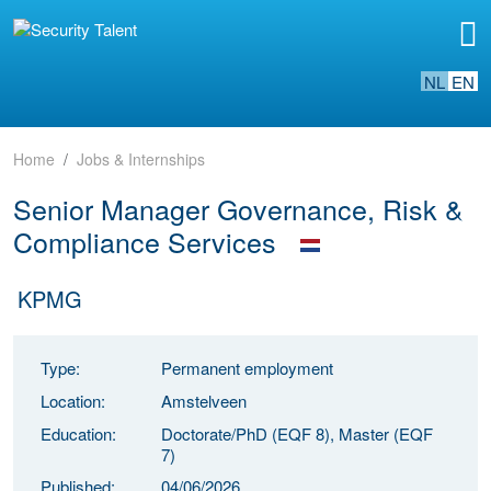
NL
EN
Home
Jobs & Internships
Senior Manager Governance, Risk &
Compliance Services
KPMG
Type:
Permanent employment
Location:
Amstelveen
Education:
Doctorate/PhD (EQF 8), Master (EQF
7)
Published:
04/06/2026