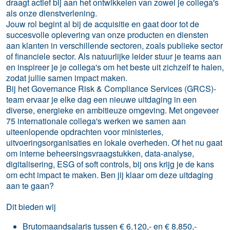
draagt actief bij aan het ontwikkelen van zowel je collega's
als onze dienstverlening.
Jouw rol begint al bij de acquisitie en gaat door tot de
succesvolle oplevering van onze producten en diensten
aan klanten in verschillende sectoren, zoals publieke sector
of financiele sector. Als natuurlijke leider stuur je teams aan
en inspireer je je collega's om het beste uit zichzelf te halen,
zodat jullie samen impact maken.
Bij het Governance Risk & Compliance Services (GRCS)-
team ervaar je elke dag een nieuwe uitdaging in een
diverse, energieke en ambitieuze omgeving. Met ongeveer
75 internationale collega's werken we samen aan
uiteenlopende opdrachten voor ministeries,
uitvoeringsorganisaties en lokale overheden. Of het nu gaat
om interne beheersingsvraagstukken, data-analyse,
digitalisering, ESG of soft controls, bij ons krijg je de kans
om echt impact te maken. Ben jij klaar om deze uitdaging
aan te gaan?
Dit bieden wij
Brutomaandsalaris tussen € 6.120,- en € 8.850,-