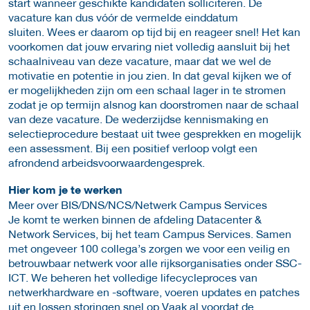
start wanneer geschikte kandidaten solliciteren. De
vacature kan dus vóór de vermelde einddatum
sluiten.
Wees er daarom op tijd bij en reageer snel! Het kan
voorkomen dat jouw ervaring niet volledig aansluit bij het
schaalniveau van deze vacature, maar dat we wel de
motivatie en potentie in jou zien. In dat geval kijken we of
er mogelijkheden zijn om een schaal lager in te stromen
zodat je op termijn alsnog kan doorstromen naar de schaal
van deze vacature.
De wederzijdse kennismaking en
selectieprocedure bestaat uit twee gesprekken en mogelijk
een assessment. Bij een positief verloop volgt een
afrondend arbeidsvoorwaardengesprek.
Hier kom je te werken
Meer over BIS/DNS/NCS/Netwerk Campus Services
Je komt te werken binnen de afdeling Datacenter &
Network Services, bij het team Campus Services. Samen
met ongeveer 100 collega’s zorgen we voor een veilig en
betrouwbaar netwerk voor alle rijksorganisaties onder SSC-
ICT. We beheren het volledige lifecycleproces van
netwerkhardware en -software, voeren updates en patches
uit en lossen storingen snel op.Vaak al voordat de