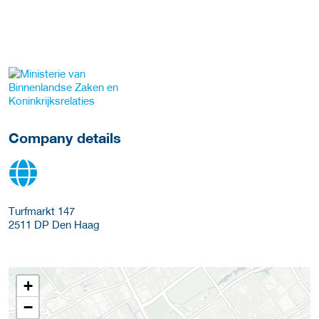
More Employer Details
Company details
Turfmarkt 147
2511 DP
Den Haag
+
−