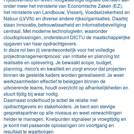
onder meer het ministerie van Economische Zaken (EZ),
het ministerie van Landbouw, Visserij, Voedselzekerheid en
Natuur (LVVN) en diverse andere rijksorganisaties. Daarbij
staan innovatie, betrouwbaarheid en informatiebeveiliging
centraal. Met moderne technologieën, waaronder
cloudoplossingen, ondersteunt DICTU de maatschappelijke
opgaven van haar opdrachtgevers.
In deze rol ben jij verantwoordelijk voor het volledige
projectmanagementproces: van initiatie en planning tot
realisatie en oplevering. Je bewaakt scope, budget,
planning, risico's en kwaliteit en zorgt ervoor dat projecten
binnen de gestelde kaders worden gerealiseerd. Je weet
werkzaamheden effectief te beleggen binnen de
uitvoerende teams, houdt overzicht op afhankelijkheden en
stuurt tijdig bij waar nodig.
Daarnaast onderhoud je actief de relatie met
opdrachtgevers en stakeholders. Je bent een stevige
gesprekspartner op alle niveaus en weet verwachtingen
helder te managen. Knelpunten signaleer je vroegtijdig en
je komt met passende oplossingen om voortgang en
resultaat te waarborgen.