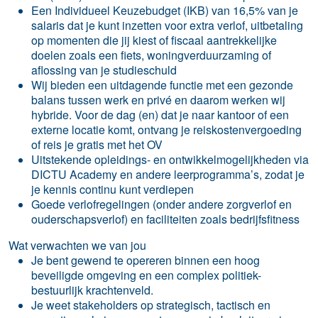
Een Individueel Keuzebudget (IKB) van 16,5% van je
salaris dat je kunt inzetten voor extra verlof, uitbetaling
op momenten die jij kiest of fiscaal aantrekkelijke
doelen zoals een fiets, woningverduurzaming of
aflossing van je studieschuld
Wij bieden een uitdagende functie met een gezonde
balans tussen werk en privé en daarom werken wij
hybride. Voor de dag (en) dat je naar kantoor of een
externe locatie komt, ontvang je reiskostenvergoeding
of reis je gratis met het OV
Uitstekende opleidings- en ontwikkelmogelijkheden via
DICTU Academy en andere leerprogramma’s, zodat je
je kennis continu kunt verdiepen
Goede verlofregelingen (onder andere zorgverlof en
ouderschapsverlof) en faciliteiten zoals bedrijfsfitness
Wat verwachten we van jou
Je bent gewend te opereren binnen een hoog
beveiligde omgeving en een complex politiek-
bestuurlijk krachtenveld.
Je weet stakeholders op strategisch, tactisch en