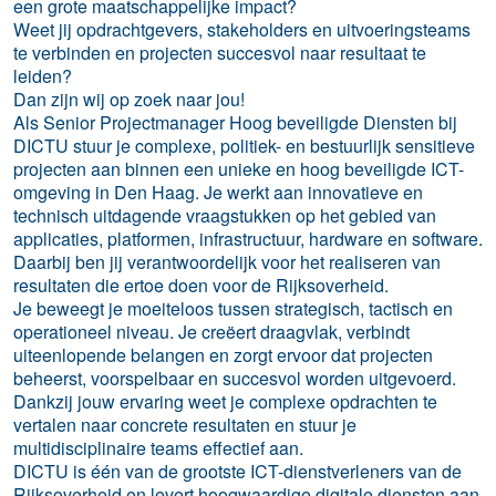
een grote maatschappelijke impact?
Weet jij opdrachtgevers, stakeholders en uitvoeringsteams
te verbinden en projecten succesvol naar resultaat te
leiden?
Dan zijn wij op zoek naar jou!
Als Senior Projectmanager Hoog beveiligde Diensten bij
DICTU stuur je complexe, politiek- en bestuurlijk sensitieve
projecten aan binnen een unieke en hoog beveiligde ICT-
omgeving in Den Haag. Je werkt aan innovatieve en
technisch uitdagende vraagstukken op het gebied van
applicaties, platformen, infrastructuur, hardware en software.
Daarbij ben jij verantwoordelijk voor het realiseren van
resultaten die ertoe doen voor de Rijksoverheid.
Je beweegt je moeiteloos tussen strategisch, tactisch en
operationeel niveau. Je creëert draagvlak, verbindt
uiteenlopende belangen en zorgt ervoor dat projecten
beheerst, voorspelbaar en succesvol worden uitgevoerd.
Dankzij jouw ervaring weet je complexe opdrachten te
vertalen naar concrete resultaten en stuur je
multidisciplinaire teams effectief aan.
DICTU is één van de grootste ICT-dienstverleners van de
Rijksoverheid en levert hoogwaardige digitale diensten aan