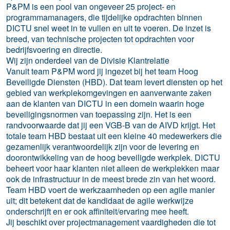
P&PM is een pool van ongeveer 25 project- en
programmamanagers, die tijdelijke opdrachten binnen
DICTU snel weet in te vullen en uit te voeren. De inzet is
breed, van technische projecten tot opdrachten voor
bedrijfsvoering en directie.
Wij zijn onderdeel van de Divisie Klantrelatie
Vanuit team P&PM word jij ingezet bij het team Hoog
Beveiligde Diensten (HBD). Dat team levert diensten op het
gebied van werkplekomgevingen en aanverwante zaken
aan de klanten van DICTU in een domein waarin hoge
beveiligingsnormen van toepassing zijn. Het is een
randvoorwaarde dat jij een VGB-B van de AIVD krijgt. Het
totale team HBD bestaat uit een kleine 40 medewerkers die
gezamenlijk verantwoordelijk zijn voor de levering en
doorontwikkeling van de hoog beveiligde werkplek. DICTU
beheert voor haar klanten niet alleen de werkplekken maar
ook de infrastructuur in de meest brede zin van het woord.
Team HBD voert de werkzaamheden op een agile manier
uit; dit betekent dat de kandidaat de agile werkwijze
onderschrijft en er ook affiniteit/ervaring mee heeft.
Jij beschikt over projectmanagement vaardigheden die tot