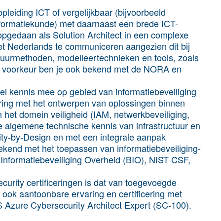
pleiding ICT of vergelijkbaar (bijvoorbeeld
informatiekunde) met daarnaast een brede ICT-
 opgedaan als Solution Architect in een complexe
het Nederlands te communiceren aangezien dit bij
ctuurmethoden, modelleertechnieken en tools, zoals
j voorkeur ben je ook bekend met de NORA en
 veel kennis mee op gebied van informatiebeveiliging
aring met het ontwerpen van oplossingen binnen
het domein veiligheid (IAM, netwerkbeveiliging,
 algemene technische kennis van infrastructuur en
rity-by-Design en met een integrale aanpak
 bekend met het toepassen van informatiebeveiliging-
 Informatiebeveiliging Overheid (BIO), NIST CSF,
curity certificeringen is dat van toegevoegde
ok aantoonbare ervaring en certificering met
S Azure Cybersecurity Architect Expert (SC-100).