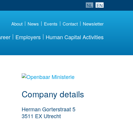
NL
EN
About
News
Events
Contact
Newsletter
reer
Employers
Human Capital Activities
More Employer
Details
Company details
Herman Gorterstraat 5
3511 EX
Utrecht