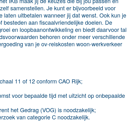
 het IKB maak jij de keuzes die bij jou passen en
elf samenstellen. Je kunt er bijvoorbeeld voor
laten uitbetalen wanneer jij dat wenst. Ook kun je
f besteden aan fiscaalvriendelijke doelen. De
groei en loopbaanontwikkeling en biedt daarvoor tal
idsvoorwaarden behoren onder meer verschillende
ge vergoeding van je ov-reiskosten woon-werkverkeer
schaal 11 of 12 conform CAO Rijk;
komst voor bepaalde tijd met uitzicht op onbepaalde
ent het Gedrag (VOG) is noodzakelijk;
erzoek van categorie C noodzakelijk.