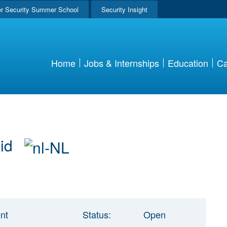
r Security Summer School
Security Insight
Home
Jobs & Internships
Education
Ca
eid
nt
Status:
Open