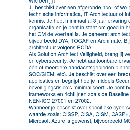
Wie ben jij?
Jij beschikt over een afgeronde hbo- of wo-o
technische informatica, IT Architectuur of 
kennis. Je hebt minimaal al 3 jaar ervaring
organisatie en je bent in staat om goed in 
het OM de voertaal is. Je beheerst archite
bijvoorbeeld DYA, TOGAF en Archimate. Bi
architectuur volgens RCDA.
Als Solution Architect Veiligheid, breng jij
en cybersecurity. Je hebt aantoonbare erv
één of meerdere aandachtsgebieden binnen 
SOC/SIEM, etc). Je beschikt over een brede
applicaties en begrijpt hoe je middels Secu
beveiligingsrisico’s minimaliseert. Je bent
frameworks en richtlijnen zoals de Baseline
NEN-ISO 27001 en 27002.
Wanneer je beschikt over specifieke cyberse
waarde zoals: CISSP, CISA, CISM, CASP+, o
Microsoft Azure is gewenst, bijvoorbeeld M